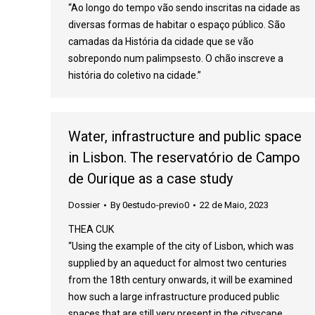
“Ao longo do tempo vão sendo inscritas na cidade as
diversas formas de habitar o espaço público. São
camadas da História da cidade que se vão
sobrepondo num palimpsesto. O chão inscreve a
história do coletivo na cidade.”
Water, infrastructure and public space
in Lisbon. The reservatório de Campo
de Ourique as a case study
Dossier
By
0estudo-previo0
22 de Maio, 2023
THEA CUK
“Using the example of the city of Lisbon, which was
supplied by an aqueduct for almost two centuries
from the 18th century onwards, it will be examined
how such a large infrastructure produced public
spaces that are still very present in the cityscape