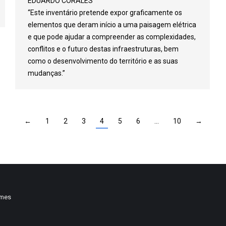
EDUARDO CORALES
“Este inventário pretende expor graficamente os
elementos que deram início a uma paisagem elétrica
e que pode ajudar a compreender as complexidades,
conflitos e o futuro destas infraestruturas, bem
como o desenvolvimento do território e as suas
mudanças.”
←
1
2
3
4
5
6
…
10
→
emes