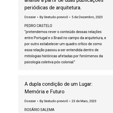
análise a partir de duas publicações
periódicas de arquitetura.
Dossier
By
0estudo-previo0
5 de Dezembro, 2023
PEDRO CASTELO
“pretendemos rever o conteúdo dessas relações
entre Portugal e o Brasil no campo da arquitetura, e
por outro estabelecer um quadro crítico de como
essa relação passou a ser entendida dentro de
mitologias históricas afetadas por fenómenos da
psicologia coletiva pós-colonial.”
A dupla condição de um Lugar:
Memória e Futuro
Dossier
By
0estudo-previo0
23 de Maio, 2023
ROSÁRIO SALEMA