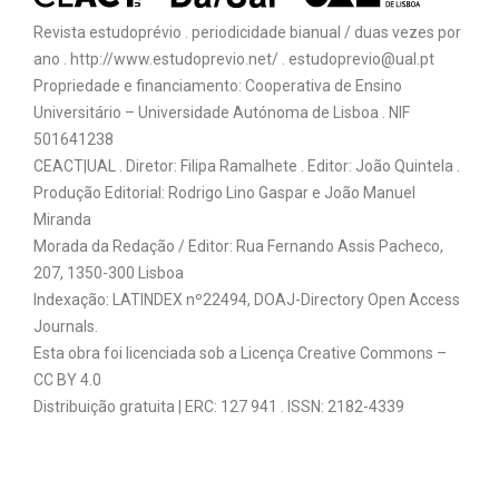
Revista estudoprévio . periodicidade bianual / duas vezes por
ano . http://www.estudoprevio.net/ . estudoprevio@ual.pt
Propriedade e financiamento: Cooperativa de Ensino
Universitário – Universidade Autónoma de Lisboa . NIF
501641238
CEACT|UAL . Diretor: Filipa Ramalhete . Editor: João Quintela .
Produção Editorial: Rodrigo Lino Gaspar e João Manuel
Miranda
Morada da Redação / Editor: Rua Fernando Assis Pacheco,
207, 1350-300 Lisboa
Indexação: LATINDEX nº22494, DOAJ-Directory Open Access
Journals.
Esta obra foi licenciada sob a Licença Creative Commons –
CC BY 4.0
Distribuição gratuita | ERC: 127 941 . ISSN: 2182-4339