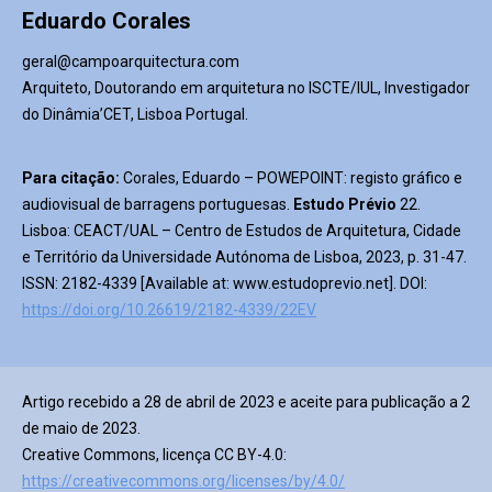
Eduardo Corales
geral@campoarquitectura.com
Arquiteto, Doutorando em arquitetura no ISCTE/IUL, Investigador
do Dinâmia’CET, Lisboa Portugal.
Para citação:
Corales, Eduardo – POWEPOINT: registo gráfico e
audiovisual de barragens portuguesas.
Estudo
Prévio
22.
Lisboa: CEACT/UAL – Centro de Estudos de Arquitetura, Cidade
e Território da Universidade Autónoma de Lisboa, 2023, p. 31-47.
ISSN: 2182-4339 [Available at: www.estudoprevio.net]. DOI:
https://doi.org/10.26619/2182-4339/22EV
Artigo recebido a 28 de abril de 2023 e aceite para publicação a 2
de maio de 2023.
Creative Commons, licença CC BY-4.0:
https://creativecommons.org/licenses/by/4.0/