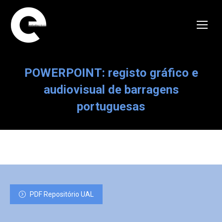
POWERPOINT: registo gráfico e
audiovisual de barragens
portuguesas
PDF Repositório UAL