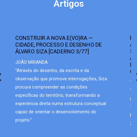
Artigos
CONSTRUIR A NOVA E(VO)RA —
BE
CIDADE, PROCESSO E DESENHO DE
AT
ÁLVARO SIZA [CADERNO 3/77]
SA
AR
JOÃO MIRANDA
RE
“Através do desenho, da escrita e da
CO
observação que promove interrogações, Siza
TH
procura compreender as condições
“On
específicas do território, transformando a
imp
experiência direta numa estrutura conceptual
Thi
capaz de orientar o desenvolvimento do
Poo
projeto.”
200