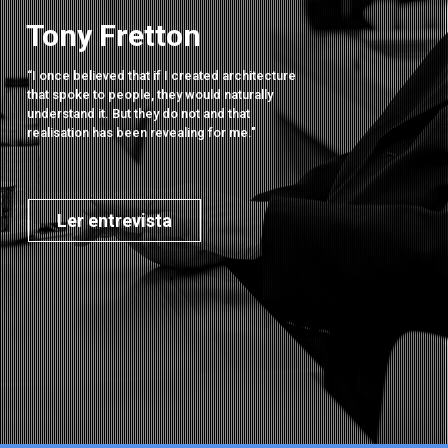
Tony Fretton
“I once believed that if I created architecture
that spoke to people, they would naturally
understand it. But they do not and that
realisation has been revealing for me."
Ler entrevista