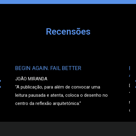
Recensões
BEGIN AGAIN. FAIL BETTER
RE
AN
JOÃO MIRANDA
DE
“A publicação, para além de convocar uma
“A 
leitura pausada e atenta, coloca o desenho no
não
centro da reflexão arquitetónica.”
de 
vis