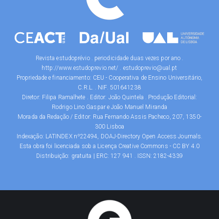
Revista estudoprévio . periodicidade duas vezes por ano .
http://www.estudoprevio.net/ . estudoprevio@ual.pt
Propriedade e financiamento: CEU - Cooperativa de Ensino Universitário,
C.R.L. . NIF. 501641238
Diretor: Filipa Ramalhete . Editor: João Quintela . Produção Editorial:
Rodrigo Lino Gaspar e João Manuel Miranda
Morada da Redação / Editor: Rua Fernando Assis Pacheco, 207, 1350-
300 Lisboa
Indexação: LATINDEX nº22494, DOAJ-Directory Open Access Journals.
Esta obra foi licenciada sob a Licença Creative Commons - CC BY 4.0
Distribuição: gratuita | ERC: 127 941 . ISSN: 2182-4339