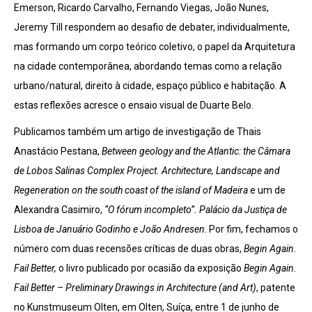
Emerson, Ricardo Carvalho, Fernando Viegas, João Nunes,
Jeremy Till respondem ao desafio de debater, individualmente,
mas formando um corpo teórico coletivo, o papel da Arquitetura
na cidade contemporânea, abordando temas como a relação
urbano/natural, direito à cidade, espaço público e habitação. A
estas reflexões acresce o ensaio visual de Duarte Belo.
Publicamos também um artigo de investigação de Thais
Anastácio Pestana,
Between geology and the Atlantic: the Câmara
de Lobos Salinas Complex Project.
Architecture, Landscape and
Regeneration on the south coast of the island of Madeira
e um de
Alexandra Casimiro,
“O fórum incompleto”.
Palácio da Justiça de
Lisboa de Januário Godinho e João Andresen
. Por fim, fechamos o
número com duas recensões críticas de duas obras,
Begin Again.
Fail Better,
o livro publicado por ocasião da exposição
Begin Again.
Fail Better – Preliminary Drawings in Architecture (and Art)
, patente
no Kunstmuseum Olten, em Olten, Suíça, entre 1 de junho de