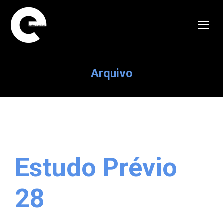
Arquivo
E
studo Prévio
28