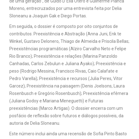
de uma geração”, de Guido D´Elia Otero e Guilherme Pianca
Moreno, entrecruzados por uma entrevista feita por Delia
Sloneanu a Joaquin Gak e Diego Portas.
Em seguida, o dossier é composto por oito conjuntos de
contributos: Preexistência e Abstração (Anna Juni, Enk te
Winkel, Gustavo Delonero, Thiago de Almeida e Priscila Bellas;
Preexistências programáticas (Alziro Carvalho Neto e Felipe
Rio Branco); Preexistência e relações (Marina Panzoldo
Canhadas, Carlos Zebulun e Juliana Ayako); Preexistência e
peso (Rodrigo Messina, Francisco Rivas, Caio Calafate e
Pedro Varella); Preexistência e recursos (Julia Peres, Vitor
Garcez); Preexistência na paisagem (Denis Joelsons, Laura
Rosenbusch e Gregório Rosenbusch); Preexistência efêmera
(Juliana Godoy e Mariana Meneguetti) e Futuras
preexistências (Marco Artigas). O dossier encerra com um
posfácio de reflexão sobre futuros e diálogos possíveis, da
autoria de Delia Sloneanu.
Este número inclui ainda uma recensão de Sofia Pinto Basto