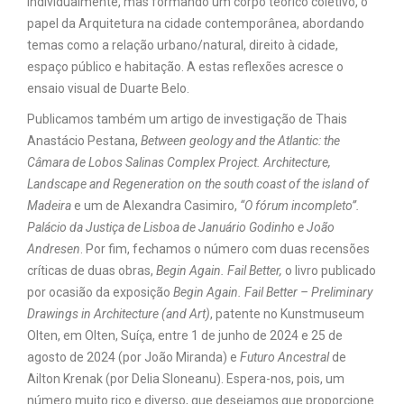
individualmente, mas formando um corpo teórico coletivo, o
papel da Arquitetura na cidade contemporânea, abordando
temas como a relação urbano/natural, direito à cidade,
espaço público e habitação. A estas reflexões acresce o
ensaio visual de Duarte Belo.
Publicamos também um artigo de investigação de Thais
Anastácio Pestana,
Between geology and the Atlantic: the
Câmara de Lobos Salinas Complex Project.
Architecture,
Landscape and Regeneration on the south coast of the island of
Madeira
e um de Alexandra Casimiro,
“O fórum incompleto”.
Palácio da Justiça de Lisboa de Januário Godinho e João
Andresen
. Por fim, fechamos o número com duas recensões
críticas de duas obras,
Begin Again. Fail Better,
o livro publicado
por ocasião da exposição
Begin Again. Fail Better – Preliminary
Drawings in Architecture (and Art)
, patente no Kunstmuseum
Olten, em Olten, Suíça, entre 1 de junho de 2024 e 25 de
agosto de 2024 (por João Miranda) e
Futuro Ancestral
de
Ailton Krenak (por Delia Sloneanu). Espera-nos, pois, um
número muito rico e diverso, que desejamos que proporcione