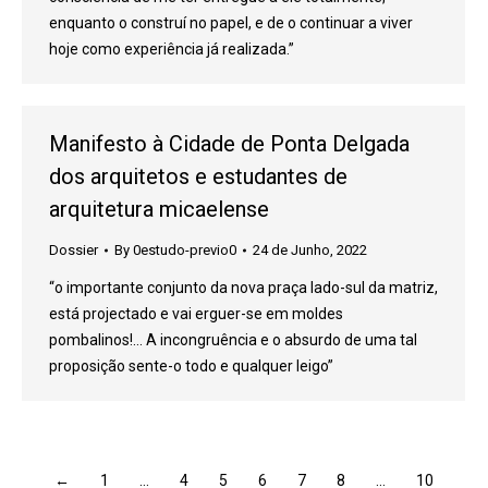
enquanto o construí no papel, e de o continuar a viver
hoje como experiência já realizada.”
Manifesto à Cidade de Ponta Delgada
dos arquitetos e estudantes de
arquitetura micaelense
Dossier
By
0estudo-previo0
24 de Junho, 2022
“o importante conjunto da nova praça lado-sul da matriz,
está projectado e vai erguer-se em moldes
pombalinos!… A incongruência e o absurdo de uma tal
proposição sente-o todo e qualquer leigo”
←
1
…
4
5
6
7
8
…
10