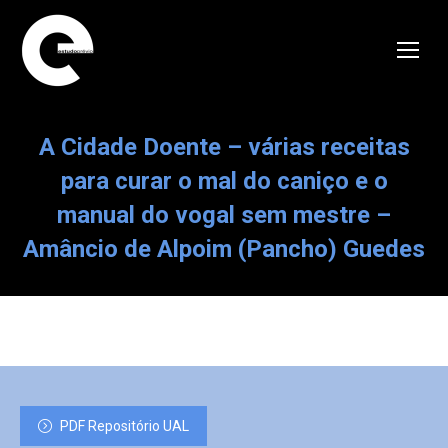
A Cidade Doente – várias receitas
para curar o mal do caniço e o
manual do vogal sem mestre –
Amâncio de Alpoim (Pancho) Guedes
PDF Repositório UAL