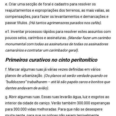
e. Criar uma secção de foral e cadastro para resolver os
reajustamentos e expropriações dos terrenos, as mais valias, as
compensações, para fazer os levantamentos e demarcações e
passar títulos.
(Há tantos agrimensores parados nos cafés).
e1. Inventar processos rápidos para resolver estes assuntos com
poucos selos, carimbos e assinaturas.
(Mandar fazer um carimbo
monumental com todas as assinaturas de todas os assinadores
camarários e contratar um carimbador geral).
Primeiros curativos no cinto peritonítico
f. Marcar algumas ruas já várias vezes definidas em vários
planos de urbanização.
(Os planos só serão verdade quando os
“bulldozzers” trabalharem – até lá são papéis caros e bonitos que
dantes andavam de avião).
g. Abrir algumas ruas. Essas ruas levarão água, luz e esgotos ao
interior da cidade do caniço. Verão também 300.000 esperanças
para 300.000 vidas melhoradas.
Para que não se desespere
muita gente, para que os pobres não sejam terrivelmente