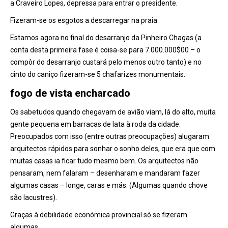
a Craveiro Lopes, depressa para entrar o presidente.
Fizeram-se os esgotos a descarregar na praia.
Estamos agora no final do desarranjo da Pinheiro Chagas (a
conta desta primeira fase é coisa-se para 7.000.000$00 – o
compôr do desarranjo custará pelo menos outro tanto) e no
cinto do caniço fizeram-se 5 chafarizes monumentais.
fogo de vista encharcado
Os sabetudos quando chegavam de avião viam, lá do alto, muita
gente pequena em barracas de lata à roda da cidade.
Preocupados com isso (entre outras preocupações) alugaram
arquitectos rápidos para sonhar o sonho deles, que era que com
muitas casas ia ficar tudo mesmo bem. Os arquitectos não
pensaram, nem falaram – desenharam e mandaram fazer
algumas casas – longe, caras e más. (Algumas quando chove
são lacustres).
Graças à debilidade económica provincial só se fizeram
algumas.