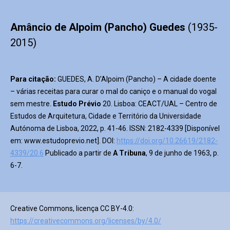
Amâncio de Alpoim (Pancho) Guedes
(1935-
2015)
Para citação:
GUEDES, A. D’Alpoim (Pancho) – A cidade doente
– várias receitas para curar o mal do caniço e o manual do vogal
sem mestre.
Estudo Prévio
20. Lisboa: CEACT/UAL – Centro de
Estudos de Arquitetura, Cidade e Território da Universidade
Autónoma de Lisboa, 2022, p. 41-46. ISSN: 2182-4339 [Disponível
em: www.estudoprevio.net]. DOI:
https://doi.org/10.26619/2182-
4339/20.6
Publicado a partir de
A Tribuna
, 9 de junho de 1963, p.
6-7.
Creative Commons, licença CC BY-4.0:
https://creativecommons.org/licenses/by/4.0/