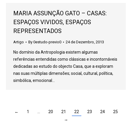
MARIA ASSUNÇÃO GATO – CASAS:
ESPAÇOS VIVIDOS, ESPAÇOS
REPRESENTADOS
Artigo
By
0estudo-previo0
24 de Dezembro, 2013
No domínio da Antropologia existem algumas
referências entendidas como clássicas e incontornáveis
dedicadas ao estudo do objecto Casa, que a exploram
nas suas múltiplas dimensões; social, cultural, política,
simbólica, emocional…
←
1
…
20
21
22
23
24
25
→