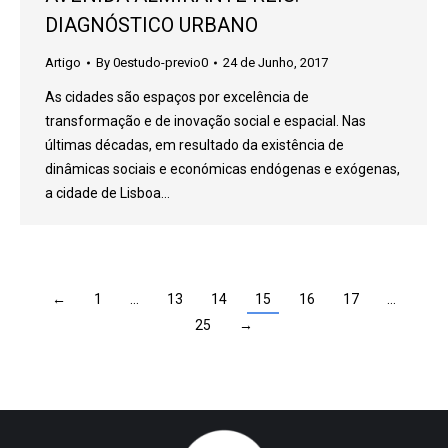
DIAGNÓSTICO URBANO
Artigo
By
0estudo-previo0
24 de Junho, 2017
As cidades são espaços por excelência de
transformação e de inovação social e espacial. Nas
últimas décadas, em resultado da existência de
dinâmicas sociais e económicas endógenas e exógenas,
a cidade de Lisboa…
←
1
…
13
14
15
16
17
…
25
→