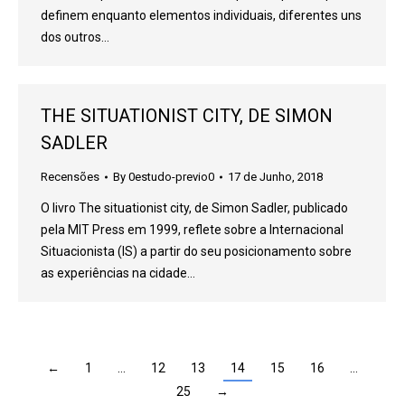
definem enquanto elementos individuais, diferentes uns
dos outros…
THE SITUATIONIST CITY, DE SIMON
SADLER
Recensões
By
0estudo-previo0
17 de Junho, 2018
O livro The situationist city, de Simon Sadler, publicado
pela MIT Press em 1999, reflete sobre a Internacional
Situacionista (IS) a partir do seu posicionamento sobre
as experiências na cidade…
←
1
…
12
13
14
15
16
…
25
→