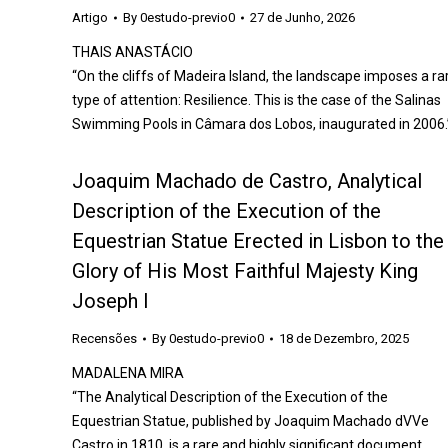
Artigo
By
0estudo-previo0
27 de Junho, 2026
THAIS ANASTÁCIO
“On the cliffs of Madeira Island, the landscape imposes a ra
type of attention: Resilience. This is the case of the Salinas
Swimming Pools in Câmara dos Lobos, inaugurated in 2006.
Joaquim Machado de Castro, Analytical
Description of the Execution of the
Equestrian Statue Erected in Lisbon to the
Glory of His Most Faithful Majesty King
Joseph I
Recensões
By
0estudo-previo0
18 de Dezembro, 2025
MADALENA MIRA
“The Analytical Description of the Execution of the
Equestrian Statue, published by Joaquim Machado dVVe
Castro in 1810, is a rare and highly significant document