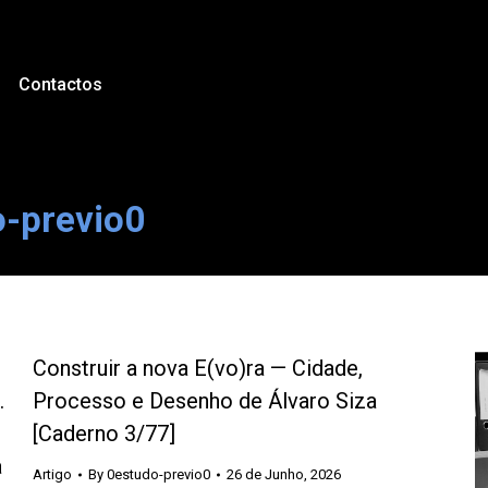
Contactos
o-previo0
Construir a nova E(vo)ra — Cidade,
.
Processo e Desenho de Álvaro Siza
[Caderno 3/77]
a
Artigo
By
0estudo-previo0
26 de Junho, 2026