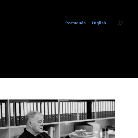
Português
English
Search: