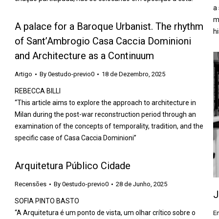
a
m
A palace for a Baroque Urbanist. The rhythm
hi
of Sant’Ambrogio Casa Caccia Dominioni
and Architecture as a Continuum
Artigo
By
0estudo-previo0
18 de Dezembro, 2025
REBECCA BILLI
“This article aims to explore the approach to architecture in
Milan during the post-war reconstruction period through an
examination of the concepts of temporality, tradition, and the
specific case of Casa Caccia Dominioni”
Arquitetura Público Cidade
Recensões
By
0estudo-previo0
28 de Junho, 2025
J
SOFIA PINTO BASTO
“A Arquitetura é um ponto de vista, um olhar crítico sobre o
En