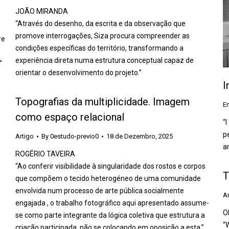
JOÃO MIRANDA
“Através do desenho, da escrita e da observação que
promove interrogações, Siza procura compreender as
re
condições específicas do território, transformando a
experiência direta numa estrutura conceptual capaz de
”
orientar o desenvolvimento do projeto.”
I
Topografias da multiplicidade. Imagem
En
como espaço relacional
“I
p
Artigo
By
0estudo-previo0
18 de Dezembro, 2025
a
ROGÉRIO TAVEIRA
“Ao conferir visibilidade à singularidade dos rostos e corpos
T
que compõem o tecido heterogéneo de uma comunidade
envolvida num processo de arte pública socialmente
Ar
engajada , o trabalho fotográfico aqui apresentado assume-
O
se como parte integrante da lógica coletiva que estrutura a
“W
criação participada, não se colocando em oposição a esta.”