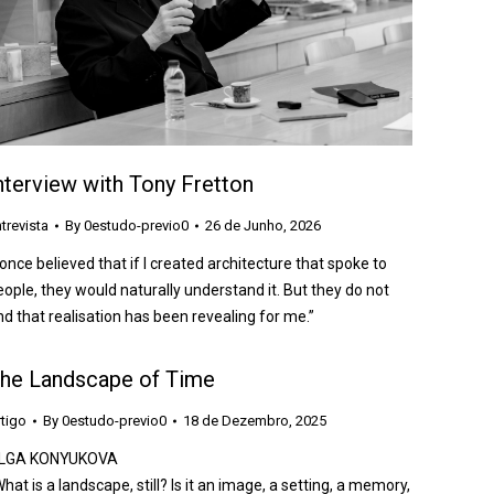
nterview with Tony Fretton
trevista
By
0estudo-previo0
26 de Junho, 2026
 once believed that if I created architecture that spoke to
eople, they would naturally understand it. But they do not
nd that realisation has been revealing for me.”
he Landscape of Time
tigo
By
0estudo-previo0
18 de Dezembro, 2025
LGA KONYUKOVA
hat is a landscape, still? Is it an image, a setting, a memory,