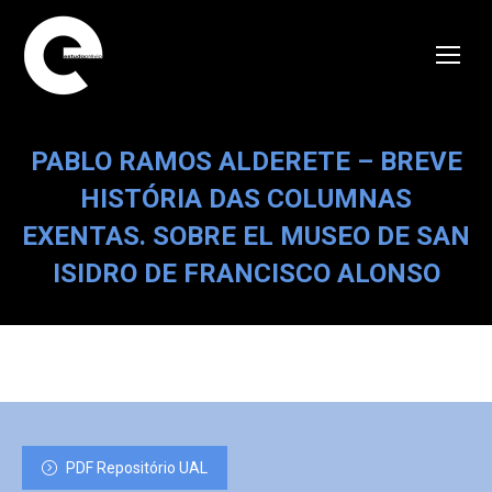
PABLO RAMOS ALDERETE – BREVE
HISTÓRIA DAS COLUMNAS
EXENTAS. SOBRE EL MUSEO DE SAN
ISIDRO DE FRANCISCO ALONSO
PDF Repositório UAL