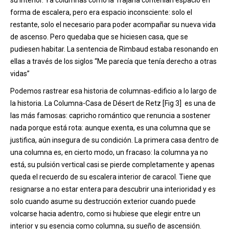
su interior. Ya columnas como la Trajana contenían espacio en
forma de escalera, pero era espacio inconsciente: solo el
restante, solo el necesario para poder acompañar su nueva vida
de ascenso. Pero quedaba que se hiciesen casa, que se
pudiesen habitar. La sentencia de Rimbaud estaba resonando en
ellas a través de los siglos “Me parecía que tenía derecho a otras
vidas”
Podemos rastrear esa historia de columnas-edificio a lo largo de
la historia. La Columna-Casa de Désert de Retz [Fig 3] es una de
las más famosas: capricho romántico que renuncia a sostener
nada porque está rota: aunque exenta, es una columna que se
justifica, aún insegura de su condición. La primera casa dentro de
una columna es, en cierto modo, un fracaso: la columna ya no
está, su pulsión vertical casi se pierde completamente y apenas
queda el recuerdo de su escalera interior de caracol. Tiene que
resignarse a no estar entera para descubrir una interioridad y es
solo cuando asume su destrucción exterior cuando puede
volcarse hacia adentro, como si hubiese que elegir entre un
interior y su esencia como columna, su sueño de ascensión.