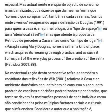
espacial. Mas actualmente e enquanto objecto de consumo
mais banalizado, pode dizer-se que da mesma forma que
“somos o que compramos”, também e cada vez mais, “somos
onde vivemos” recuperando aqui a definição de Douglas (1991)
para quem a casa é, em primeiro lugar, um “tipo de espaço”
[iii]
ou
uma “ideia localizável”
[iv]
, mas que atende à proposta de
Petridou de perceber a Casa antes como “um tipo de lugar”
[v]
;
«Paraphrasing Mary Douglas, home is rather ‘a kind of place’,
which acquires its meaning through practice; and as such, it
forms part of the everyday process of the creation of the self.»
(Petridou, 2001: 88).
Na contextualização desta perspectiva refira-se também o
contributo das reflexões de Wilk (2001) relativas à Casa e ao
ambiente doméstico enquanto bem de consumo ou enquanto
produto de escolhas e decisões padronizadas e ponderadas, que
tanto se devem às motivações pessoais de cada indivíduo como
são condicionadas pelos múltiplos factores sociais e culturais
que o influenciam. Considera o autor que a habitação é,