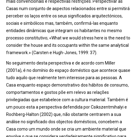
mais convencionais e respectivas restrições. Perspectivar as
Casas num conjunto de aspectos relacionados entre si permitirá
perceber os laços entre os seus significados arquitectónicos,
sociais e simbólicos mas, também, confirmá-las enquanto
entidades dinâmicas que integram os habitantes no mesmo
processo constitutivo; «What we would stress here is the need to
consider the house and its occupants within the same analytical
framework.» (Carsten e Hugh-Jones, 1999: 37).
No seguimento desta perspectiva e de acordo com Miller
(2001a), é no domínio do espaço doméstico que acontece quase
tudo aquilo que realmente tem interesse para as pessoas. A
Casa enquanto espaço demonstrativo dos hábitos de consumo,
comportamentos e gostos põe em relevo as relações
privilegiadas que estabelece com a cultura material. Também é
um pouco esta a perspectiva defendida por Csikszentmihalyi e
Rochberg-Halton (2002) que, não obstante centrarem a sua
análise no significado dos objectos domésticos, concebem a
Casa como um mundo onde se cria um ambiente material que
envolve o que se considera verdadeiramente significativo para