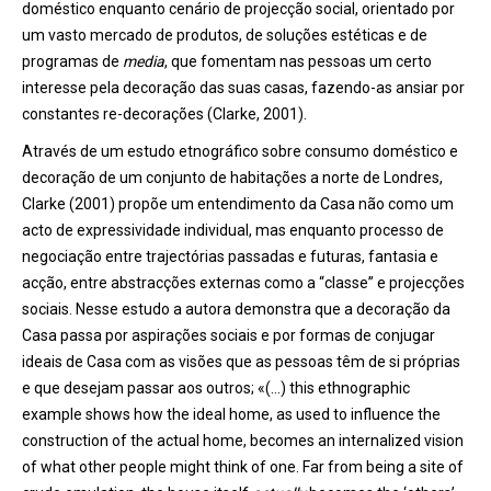
doméstico enquanto cenário de projecção social, orientado por
um vasto mercado de produtos, de soluções estéticas e de
programas de
media
, que fomentam nas pessoas um certo
interesse pela decoração das suas casas, fazendo-as ansiar por
constantes re-decorações (Clarke, 2001).
Através de um estudo etnográfico sobre consumo doméstico e
decoração de um conjunto de habitações a norte de Londres,
Clarke (2001) propõe um entendimento da Casa não como um
acto de expressividade individual, mas enquanto processo de
negociação entre trajectórias passadas e futuras, fantasia e
acção, entre abstracções externas como a “classe” e projecções
sociais. Nesse estudo a autora demonstra que a decoração da
Casa passa por aspirações sociais e por formas de conjugar
ideais de Casa com as visões que as pessoas têm de si próprias
e que desejam passar aos outros; «(…) this ethnographic
example shows how the ideal home, as used to influence the
construction of the actual home, becomes an internalized vision
of what other people might think of one. Far from being a site of