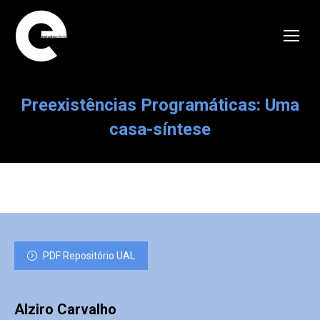
Preexistências Programáticas: Uma
casa-síntese
PDF Repositório UAL
Alziro Carvalho