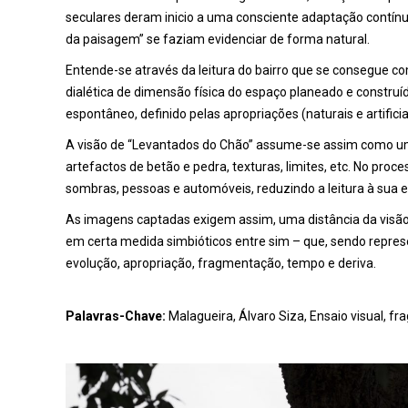
seculares deram inicio a uma consciente adaptação contínua
da paisagem” se faziam evidenciar de forma natural.
Entende-se através da leitura do bairro que se consegue c
dialética de dimensão física do espaço planeado e constru
espontâneo, definido pelas apropriações (naturais e artificia
A visão de “Levantados do Chão” assume-se assim como 
artefactos de betão e pedra, texturas, limites, etc. No proc
sombras, pessoas e automóveis, reduzindo a leitura à sua e
As imagens captadas exigem assim, uma distância da visão 
em certa medida simbióticos entre sim – que, sendo represe
evolução, apropriação, fragmentação, tempo e deriva.
Palavras-Chave:
Malagueira, Álvaro Siza, Ensaio visual, f