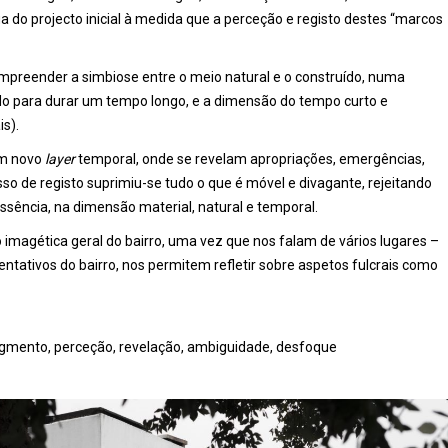
 do projecto inicial à medida que a perceção e registo destes “marcos
ompreender a simbiose entre o meio natural e o construído, numa
ído para durar um tempo longo, e a dimensão do tempo curto e
is).
um novo
layer
temporal, onde se revelam apropriações, emergências,
esso de registo suprimiu-se tudo o que é móvel e divagante, rejeitando
ssência, na dimensão material, natural e temporal.
imagética geral do bairro, uma vez que nos falam de vários lugares –
ntativos do bairro, nos permitem refletir sobre aspetos fulcrais como
ragmento, perceção, revelação, ambiguidade, desfoque