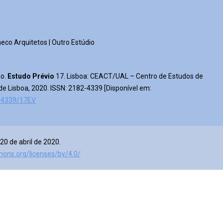
eco Arquitetos | Outro Estúdio
ão.
Estudo Prévio
17. Lisboa: CEACT/UAL – Centro de Estudos de
de Lisboa, 2020. ISSN: 2182-4339 [Disponível em:
2-4339/17EV
20 de abril de 2020
.
mons.org/licenses/by/4.0/