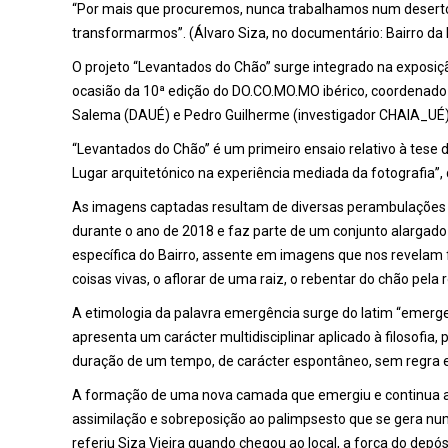
“Por mais que procuremos, nunca trabalhamos num deserto,
transformarmos”. (Álvaro Siza, no documentário: Bairro da
O projeto “Levantados do Chão” surge integrado na exposiç
ocasião da 10ª edição do DO.CO.MO.MO ibérico, coordenado 
Salema (DAUÉ) e Pedro Guilherme (investigador CHAIA_UÉ)
“Levantados do Chão” é um primeiro ensaio relativo à tese
Lugar arquitetónico na experiência mediada da fotografia”,
As imagens captadas resultam de diversas perambulações pe
durante o ano de 2018 e faz parte de um conjunto alarga
específica do Bairro, assente em imagens que nos revelam 
coisas vivas, o aflorar de uma raiz, o rebentar do chão pela r
A etimologia da palavra emergência surge do latim “emergere
apresenta um carácter multidisciplinar aplicado à filosofia,
duração de um tempo, de carácter espontâneo, sem regra e
A formação de uma nova camada que emergiu e continua 
assimilação e sobreposição ao palimpsesto que se gera num
referiu Siza Vieira quando chegou ao local, a força do depó