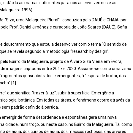
 estão lá as marcas suficientes para nós as envolvermos e as
 Malagueira 1996)
ão “Siza, uma Malagueira Plural”, conduzida pelo DAUÉ e CHAIA, por
pelo Prof. Daniel Jiménez e curadoria de João Soares (DAUÉ), Sofia
.
 de doutoramento que estou a desenvolver com o tema “O sentido de
 que se revela segundo a metodologia “research by design”.
lo Bairro da Malagueira, projeto de Álvaro Siza Vieira em Évora,
do de imagens captadas entre 2017 e 2020. Assume-se como uma visão
fragmentos quasi-abstratos e emergentes, à “espera de brotar, das
ocha” [1].
” que significa “trazer à luz”, subir à superfície. Emergência
 psicologia, botânica. Em todas as áreas, o fenómeno ocorre através da
 sem padrão definido à partida.
a emergir de forma desordenada e espontânea gera uma nova
a cidade, num troço, ou neste caso, no Bairro da Malagueira. Tal como
sito de água, dos cursos de água, dos maciços rochosos, das árvores