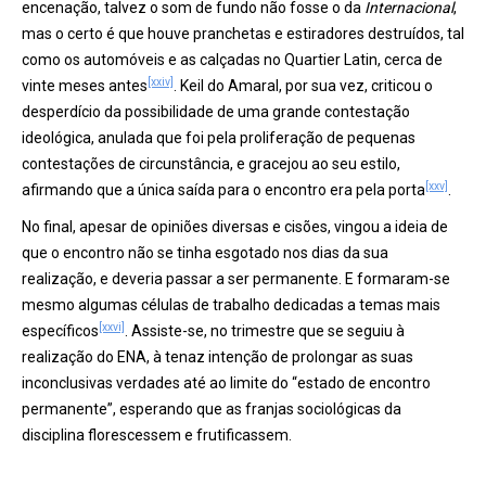
encenação, talvez o som de fundo não fosse o da
Internacional
,
mas o certo é que houve pranchetas e estiradores destruídos, tal
como os automóveis e as calçadas no Quartier Latin, cerca de
[xxiv]
vinte meses antes
. Keil do Amaral, por sua vez, criticou o
desperdício da possibilidade de uma grande contestação
ideológica, anulada que foi pela proliferação de pequenas
contestações de circunstância, e gracejou ao seu estilo,
[xxv]
afirmando que a única saída para o encontro era pela porta
.
No final, apesar de opiniões diversas e cisões, vingou a ideia de
que o encontro não se tinha esgotado nos dias da sua
realização, e deveria passar a ser permanente. E formaram-se
mesmo algumas células de trabalho dedicadas a temas mais
[xxvi]
específicos
. Assiste-se, no trimestre que se seguiu à
realização do ENA, à tenaz intenção de prolongar as suas
inconclusivas verdades até ao limite do “estado de encontro
permanente”, esperando que as franjas sociológicas da
disciplina florescessem e frutificassem.