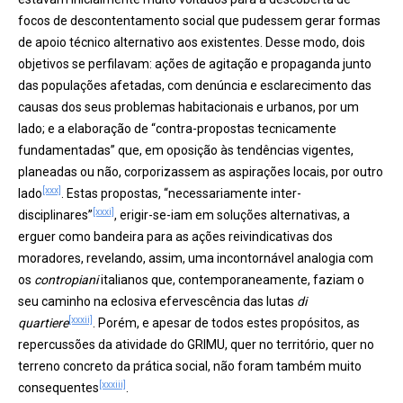
focos de descontentamento social que pudessem gerar formas
de apoio técnico alternativo aos existentes. Desse modo, dois
objetivos se perfilavam: ações de agitação e propaganda junto
das populações afetadas, com denúncia e esclarecimento das
causas dos seus problemas habitacionais e urbanos, por um
lado; e a elaboração de “contra-propostas tecnicamente
fundamentadas” que, em oposição às tendências vigentes,
planeadas ou não, corporizassem as aspirações locais, por outro
[xxx]
lado
. Estas propostas, “necessariamente inter-
[xxxi]
disciplinares”
, erigir-se-iam em soluções alternativas, a
erguer como bandeira para as ações reivindicativas dos
moradores, revelando, assim, uma incontornável analogia com
os
contropiani
italianos que, contemporaneamente, faziam o
seu caminho na eclosiva efervescência das lutas
di
[xxxii]
quartiere
. Porém, e apesar de todos estes propósitos, as
repercussões da atividade do GRIMU, quer no território, quer no
terreno concreto da prática social, não foram também muito
[xxxiii]
consequentes
.