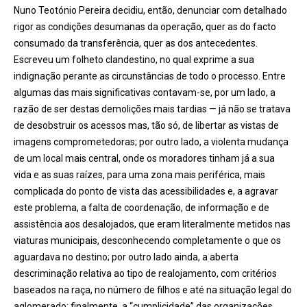
Nuno Teotónio Pereira decidiu, então, denunciar com detalhado
rigor as condições desumanas da operação, quer as do facto
consumado da transferência, quer as dos antecedentes.
Escreveu um folheto clandestino, no qual exprime a sua
indignação perante as circunstâncias de todo o processo. Entre
algumas das mais significativas contavam-se, por um lado, a
razão de ser destas demolições mais tardias — já não se tratava
de desobstruir os acessos mas, tão só, de libertar as vistas de
imagens comprometedoras; por outro lado, a violenta mudança
de um local mais central, onde os moradores tinham já a sua
vida e as suas raízes, para uma zona mais periférica, mais
complicada do ponto de vista das acessibilidades e, a agravar
este problema, a falta de coordenação, de informação e de
assistência aos desalojados, que eram literalmente metidos nas
viaturas municipais, desconhecendo completamente o que os
aguardava no destino; por outro lado ainda, a aberta
descriminação relativa ao tipo de realojamento, com critérios
baseados na raça, no número de filhos e até na situação legal do
aglomerado; finalmente, a “cumplicidade” das organizações