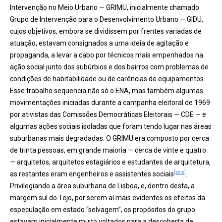
Intervenção no Meio Urbano — GRIMU, inicialmente chamado
Grupo de Intervenção para o Desenvolvimento Urbano — GIDU,
cujos objetivos, embora se dividissem por frentes variadas de
atuação, estavam consignados a uma ideia de agitação e
propaganda, a levar a cabo por técnicos mais empenhados na
ação social junto dos subúrbios e dos bairros com problemas de
condições de habitabilidade ou de carências de equipamentos.
Esse trabalho sequencia não só o ENA, mas também algumas
movimentações iniciadas durante a campanha eleitoral de 1969
por ativistas das Comissões Democráticas Eleitorais — CDE — e
algumas ações sociais isoladas que foram tendo lugar nas áreas
suburbanas mais degradadas. O GRIMU era composto por cerca
de trinta pessoas, em grande maioria — cerca de vinte e quatro
— arquitetos, arquitetos estagiários e estudantes de arquitetura,
[xxix]
as restantes eram engenheiros e assistentes sociais
.
Privilegiando a área suburbana de Lisboa, e, dentro desta, a
margem sul do Tejo, por serem aí mais evidentes os efeitos da
especulação em estado “selvagem”, os propósitos do grupo
estavam inicialmente muito voltados para a descoberta de