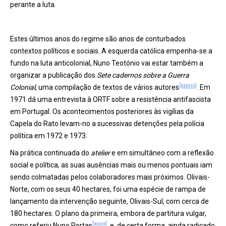
perante a luta.
Estes últimos anos do regime são anos de conturbados
contextos políticos e sociais. A esquerda católica empenha-se a
fundo na luta anticolonial, Nuno Teotónio vai estar também a
organizar a publicação dos
Sete cadernos sobre a Guerra
[xxxviii]
Colonial
, uma compilação de textos de vários autores
. Em
1971 dá uma entrevista à ORTF sobre a resistência antifascista
em Portugal. Os acontecimentos posteriores às vigílias da
Capela do Rato levam-no a sucessivas detenções pela polícia
política em 1972 e 1973.
Na prática continuada do
atelier
e em simultâneo com a reflexão
social e política, as suas ausências mais ou menos pontuais iam
sendo colmatadas pelos colaboradores mais próximos. Olivais-
Norte, com os seus 40 hectares, foi uma espécie de rampa de
lançamento da intervenção seguinte, Olivais-Sul, com cerca de
180 hectares. O plano da primeira, embora de partitura vulgar,
[xxxix]
como referiu Nuno Portas
, e, de certa forma, ainda radicado