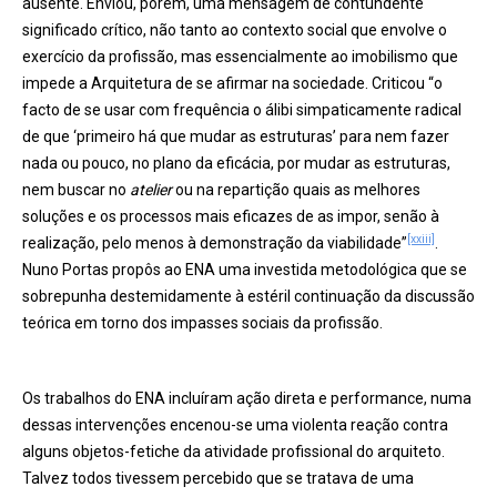
ausente. Enviou, porém, uma mensagem de contundente
significado crítico, não tanto ao contexto social que envolve o
exercício da profissão, mas essencialmente ao imobilismo que
impede a Arquitetura de se afirmar na sociedade. Criticou “o
facto de se usar com frequência o álibi simpaticamente radical
de que ‘primeiro há que mudar as estruturas’ para nem fazer
nada ou pouco, no plano da eficácia, por mudar as estruturas,
nem buscar no
atelier
ou na repartição quais as melhores
soluções e os processos mais eficazes de as impor, senão à
[xxiii]
realização, pelo menos à demonstração da viabilidade”
.
Nuno Portas propôs ao ENA uma investida metodológica que se
sobrepunha destemidamente à estéril continuação da discussão
teórica em torno dos impasses sociais da profissão.
Os trabalhos do ENA incluíram ação direta e performance, numa
dessas intervenções encenou-se uma violenta reação contra
alguns objetos-fetiche da atividade profissional do arquiteto.
Talvez todos tivessem percebido que se tratava de uma