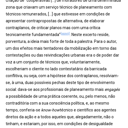
criação de “cooperativas […] de moradores de uma determinada
zona que criavam um serviço técnico de planeamento com
técnicos remunerados, […] que estivesse em condições de
apresentar contrapropostas de alternativa, de elaborar
contraplanos, de criticar planos mas com uma crítica
[xxxvii]
tecnicamente fundamentada”
. Neste excerto reside,
porventura, a ideia mais forte de toda a palestra. Para o autor,
um dos efeitos mais tentadores da mobilização em torno das
contestações ou das reivindicações urbanas era o de poder dar
voz a um conjunto de técnicos que, voluntariamente,
escolheriam o cliente no lado contestatário da barricada
conflitiva, ou seja, com a hipótese dos contraplanos, resolviam-
se, à uma, duas possíveis pechas deste tipo de envolvimento
social: dava-se aos profissionais de planeamento mais
engagés
a possibilidade de uma prática coerente, ou, pelo menos, não
contraditória com a sua consciência política, e, ao mesmo
tempo, conferia-se
know-how
técnico e científico aos agentes
diretos da ação e a todos aqueles que, alegadamente, não o
tinham, e estariam, por isso, em condições de desigualdade