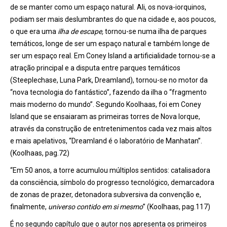
de se manter como um espaço natural. Ali, os nova-iorquinos,
podiam ser mais deslumbrantes do que na cidade e, aos poucos,
o que era uma
ilha de escape,
tornou-se numa ilha de parques
temáticos, longe de ser um espaço natural e também longe de
ser um espaço real. Em Coney Island a artificialidade tornou-se a
atração principal e a disputa entre parques temáticos
(Steeplechase, Luna Park, Dreamland), tornou-se no motor da
“nova tecnologia do fantástico”, fazendo da ilha o “fragmento
mais moderno do mundo”. Segundo Koolhaas, foi em Coney
Island que se ensaiaram as primeiras torres de Nova Iorque,
através da construção de entretenimentos cada vez mais altos
e mais apelativos, “Dreamland é o laboratório de Manhatan”.
(Koolhaas, pag.72)
“Em 50 anos, a torre acumulou múltiplos sentidos: catalisadora
da consciência, símbolo do progresso tecnológico, demarcadora
de zonas de prazer, detonadora subversiva da convenção e,
finalmente,
universo contido em si mesmo
” (Koolhaas, pag.117)
É no segundo capítulo que o autor nos apresenta os primeiros