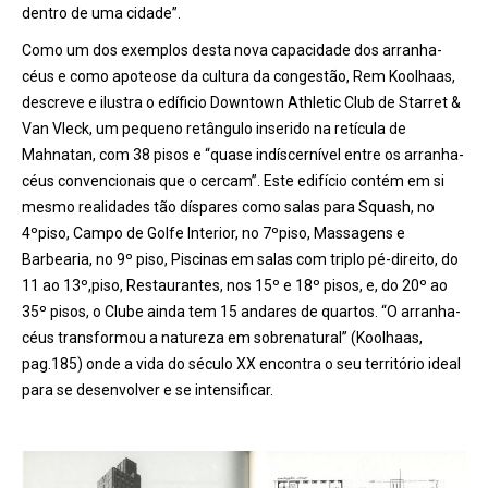
dentro de uma cidade”.
Como um dos exemplos desta nova capacidade dos arranha-
céus e como apoteose da cultura da congestão, Rem Koolhaas,
descreve e ilustra o edíficio Downtown Athletic Club de Starret &
Van Vleck, um pequeno retângulo inserido na retícula de
Mahnatan, com 38 pisos e “quase indíscernível entre os arranha-
céus convencionais que o cercam”. Este edifício contém em si
mesmo realidades tão díspares como salas para Squash, no
4ºpiso, Campo de Golfe Interior, no 7ºpiso, Massagens e
Barbearia, no 9º piso, Piscinas em salas com triplo pé-direito, do
11 ao 13º,piso, Restaurantes, nos 15º e 18º pisos, e, do 20º ao
35º pisos, o Clube ainda tem 15 andares de quartos. “O arranha-
céus transformou a natureza em sobrenatural” (Koolhaas,
pag.185) onde a vida do século XX encontra o seu território ideal
para se desenvolver e se intensificar.