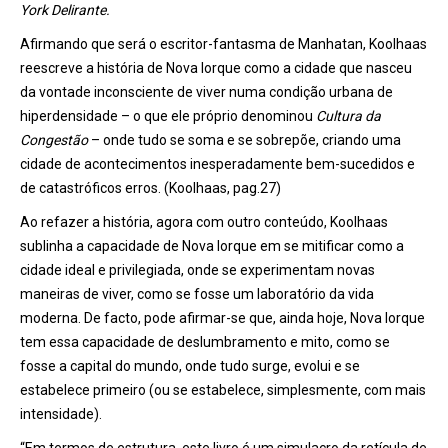
York Delirante.
Afirmando que será o escritor-fantasma de Manhatan, Koolhaas
reescreve a história de Nova Iorque como a cidade que nasceu
da vontade inconsciente de viver numa condição urbana de
hiperdensidade – o que ele próprio denominou
Cultura da
Congestão
– onde tudo se soma e se sobrepõe, criando uma
cidade de acontecimentos inesperadamente bem-sucedidos e
de catastróficos erros. (Koolhaas, pag.27)
Ao refazer a história, agora com outro conteúdo, Koolhaas
sublinha a capacidade de Nova Iorque em se mitificar como a
cidade ideal e privilegiada, onde se experimentam novas
maneiras de viver, como se fosse um laboratório da vida
moderna. De facto, pode afirmar-se que, ainda hoje, Nova Iorque
tem essa capacidade de deslumbramento e mito, como se
fosse a capital do mundo, onde tudo surge, evolui e se
estabelece primeiro (ou se estabelece, simplesmente, com mais
intensidade).
“Em termos de estrutura, este livro é um simulacro da retícula de