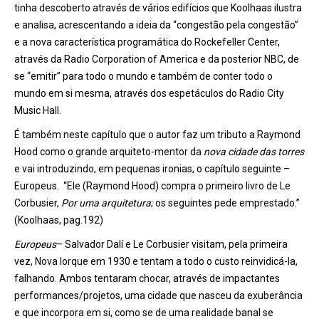
tinha descoberto através de vários edifícios que Koolhaas ilustra
e analisa, acrescentando a ideia da “congestão pela congestão”
e a nova característica programática do Rockefeller Center,
através da Radio Corporation of America e da posterior NBC, de
se “emitir” para todo o mundo e também de conter todo o
mundo em si mesma, através dos espetáculos do Radio City
Music Hall.
É também neste capítulo que o autor faz um tributo a Raymond
Hood como o grande arquiteto-mentor da
nova cidade das torres
e vai introduzindo, em pequenas ironias, o capítulo seguinte –
Europeus. “Ele (Raymond Hood) compra o primeiro livro de Le
Corbusier,
Por uma arquitetura
; os seguintes pede emprestado.”
(Koolhaas, pag.192)
Europeus
– Salvador Dalí e Le Corbusier visitam, pela primeira
vez, Nova Iorque em 1930 e tentam a todo o custo reinvidicá-la,
falhando. Ambos tentaram chocar, através de impactantes
performances/projetos, uma cidade que nasceu da exuberância
e que incorpora em si, como se de uma realidade banal se