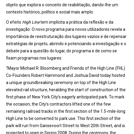
objeto que explora o conceito de reabilitação, dando-lhe um
contexto histórico, político e social mais amplo.
O efeito
High Line
tem implícita a prática da reflexão e da
investigação. O novo programa para novos utilizadores revela a
importância de reestruturação dos lugares vazios e de repensar
estratégias de projeto, abrindo e potenciando a investigação e o
debate para a questão do lugar, do programa e de como se
fixam programas nos lugares.
“Mayor Michael R. Bloomberg and Friends of the High Line (FHL)
Co-Founders Robert Hammond and Joshua David today hosted
a unique groundbreaking ceremony on top of the High Line
elevated rail structure, heralding the start of construction of the
first phase of New York City’s eagerly anticipated park. To mark
the occasion, the City’s contractors lifted one of the few
remaining railroad tracks in the first section of the 1.5-mile-long
High Line to be converted to park use. This first section of the
park will run from Gansevoort Street to West 20th Street, and is
projected to open in Spring 2008. During the ceremony, the