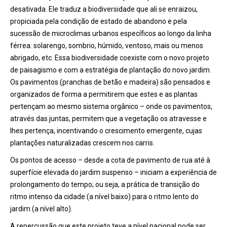
desativada. Ele traduz a biodiversidade que ali se enraizou,
propiciada pela condição de estado de abandono e pela
sucessão de microclimas urbanos específicos ao longo da linha
férrea: solarengo, sombrio, húmido, ventoso, mais ou menos
abrigado, etc. Essa biodiversidade coexiste com o novo projeto
de paisagismo e com a estratégia de plantação do novo jardim.
Os pavimentos (pranchas de betão e madeira) são pensados e
organizados de forma a permitirem que estes e as plantas
pertençam ao mesmo sistema orgânico – onde os pavimentos,
através das juntas, permitem que a vegetação os atravesse e
lhes pertença, incentivando o crescimento emergente, cujas
plantações naturalizadas crescem nos carris.
Os pontos de acesso – desde a cota de pavimento de rua até à
superfície elevada do jardim suspenso – iniciam a experiência de
prolongamento do tempo; ou seja, a prática de transição do
ritmo intenso da cidade (a nível baixo) para o ritmo lento do
jardim (a nível alto).
A repercussão que este projeto teve a nível nacional pode ser