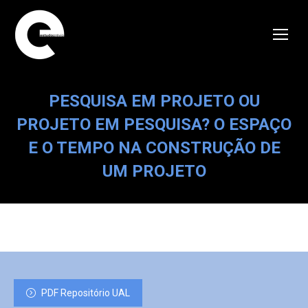
PESQUISA EM PROJETO OU
PROJETO EM PESQUISA? O ESPAÇO
E O TEMPO NA CONSTRUÇÃO DE
UM PROJETO
PDF Repositório UAL