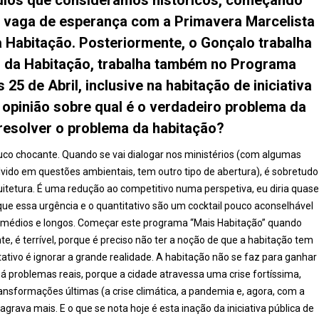
ra vaga de esperança com a Primavera Marcelista
 Habitação. Posteriormente, o Gonçalo trabalha
a Habitação, trabalha também no Programa
25 de Abril, inclusive na habitação de iniciativa
 opinião sobre qual é o verdadeiro problema da
resolver o problema da habitação?
pouco chocante. Quando se vai dialogar nos ministérios (com algumas
olvido em questões ambientais, tem outro tipo de abertura), é sobretudo
itetura. É uma redução ao competitivo numa perspetiva, eu diria quase
que essa urgência e o quantitativo são um cocktail pouco aconselhável
médios e longos. Começar este programa “Mais Habitação” quando
é terrível, porque é preciso não ter a noção de que a habitação tem
itativo é ignorar a grande realidade. A habitação não se faz para ganhar
 problemas reais, porque a cidade atravessa uma crise fortíssima,
sformações últimas (a crise climática, a pandemia e, agora, com a
agrava mais. E o que se nota hoje é esta inação da iniciativa pública de