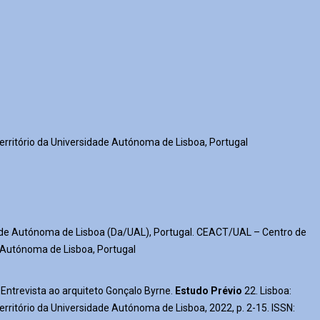
setas
cima/baix
para
aumentar
ou
diminuir
o
volume.
ritório da Universidade Autónoma de Lisboa, Portugal
de Autónoma de Lisboa (Da/UAL), Portugal. CEACT/UAL – Centro de
e Autónoma de Lisboa, Portugal
ntrevista ao arquiteto Gonçalo Byrne.
Estudo Prévio
22. Lisboa:
itório da Universidade Autónoma de Lisboa, 2022, p. 2-15. ISSN: