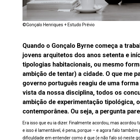
©Gonçalo Henriques + Estudo Prévio
Quando o Gonçalo Byrne começa a trabal
jovens arquitetos dos anos setenta e iní
tipologias habitacionais, ou mesmo form
ambição de tentar) a cidade. O que me pa
governo português reagiu de uma forma 
vista da nossa disciplina, todos os conc
ambição de experimentação tipológic
contemporânea. Ou seja, a pergunta par
Era isso que eu ia dizer. Finalmente acordou, mas acordo
e isso é lamentável, é pena, porque – e agora falo também
dificuldade em entender como é que (e não falo só neste g