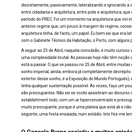
discretamente, passivamente, lateralizando e ignorando a 
entre cidadania e arquitetura, entre polis e arquitetura, que
período do PREC. Foi um momento na arquitetura que vivi i
anterior regime que, um pouco à margem do regime, consegu
arquitetura tinha, de facto, um papel. Eu bem sei que era lat
com o Gabinete Técnico da Habitação, o Porto, com alguns 
A seguir ao 25 de Abril, naquela convulsão, é muito curioso
uma complexidade brutal. As pessoas hoje não têm noção
está a passar. O que se passou no 25 de Abril, entre muitas 
sonho imperial, ainda, embora já completamente decrépito 
estertor desse sonho, é a Exposição do Mundo Português
tinha qualquer sustentação possível. Às vezes, faço um p
são preocupantes. Não sei se vocês assistiram ao discurso 
establishment todo, com um ar hiperconcentrado e preocupad
muito preocupante, porque é uma plateia que está ali e na
seguinte, uma festa ensaiada, num estádio. Isto fez-me le
O Gonçalo Byrne assistiu a muitos episo