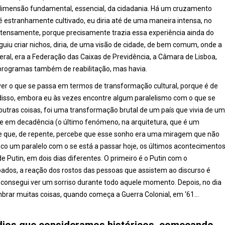
dimensão fundamental, essencial, da cidadania. Há um cruzamento
 é estranhamente cultivado, eu diria até de uma maneira intensa, no
ntensamente, porque precisamente trazia essa experiência ainda do
iu criar nichos, diria, de uma visão de cidade, de bem comum, onde a
eral, era a Federação das Caixas de Previdência, a Câmara de Lisboa,
programas também de reabilitação, mas havia.
 ver o que se passa em termos de transformação cultural, porque é de
 disso, embora eu às vezes encontre algum paralelismo com o que se
outras coisas, foi uma transformação brutal de um país que vivia de um
e em decadência (o último fenómeno, na arquitetura, que é um
), e que, de repente, percebe que esse sonho era uma miragem que não
ouco um paralelo com o se está a passar hoje, os últimos acontecimento
de Putin, em dois dias diferentes. O primeiro é o Putin com o
os, a reação dos rostos das pessoas que assistem ao discurso é
̃o consegui ver um sorriso durante todo aquele momento. Depois, no dia
mbrar muitas coisas, quando começa a Guerra Colonial, em ‘61…
́dios que consideramos históricos, começando