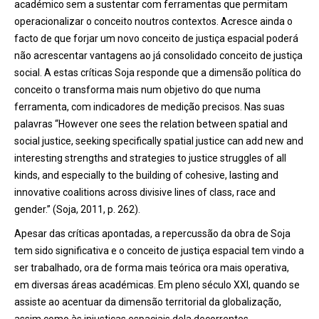
académico sem a sustentar com ferramentas que permitam
operacionalizar o conceito noutros contextos. Acresce ainda o
facto de que forjar um novo conceito de justiça espacial poderá
não acrescentar vantagens ao já consolidado conceito de justiça
social. A estas críticas Soja responde que a dimensão política do
conceito o transforma mais num objetivo do que numa
ferramenta, com indicadores de medição precisos. Nas suas
palavras “However one sees the relation between spatial and
social justice, seeking specifically spatial justice can add new and
interesting strengths and strategies to justice struggles of all
kinds, and especially to the building of cohesive, lasting and
innovative coalitions across divisive lines of class, race and
gender.” (Soja, 2011, p. 262).
Apesar das críticas apontadas, a repercussão da obra de Soja
tem sido significativa e o conceito de justiça espacial tem vindo a
ser trabalhado, ora de forma mais teórica ora mais operativa,
em diversas áreas académicas. Em pleno século XXI, quando se
assiste ao acentuar da dimensão territorial da globalização,