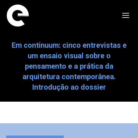
Em continuum: cinco entrevistas e
um ensaio visual sobre o
pensamento e a prática da
arquitetura contemporânea.
Introdução ao dossier