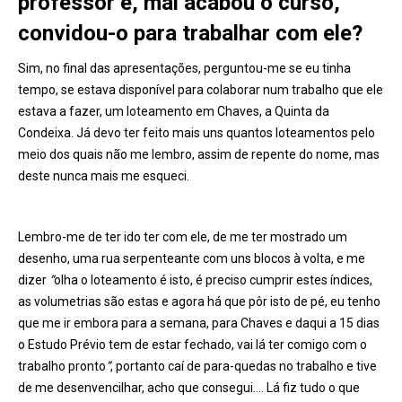
professor e, mal acabou o curso,
convidou-o para trabalhar com ele?
Sim, no final das apresentações, perguntou-me se eu tinha
tempo, se estava disponível para colaborar num trabalho que ele
estava a fazer, um loteamento em Chaves, a Quinta da
Condeixa. Já devo ter feito mais uns quantos loteamentos pelo
meio dos quais não me lembro, assim de repente do nome, mas
deste nunca mais me esqueci.
Lembro-me de ter ido ter com ele, de me ter mostrado um
desenho, uma rua serpenteante com uns blocos à volta, e me
dizer
“
olha o loteamento é isto, é preciso cumprir estes índices,
as volumetrias são estas e agora há que pôr isto de pé, eu tenho
que me ir embora para a semana, para Chaves e daqui a 15 dias
o Estudo Prévio tem de estar fechado, vai lá ter comigo com o
trabalho pronto
”
, portanto caí de para-quedas no trabalho e tive
de me desenvencilhar, acho que consegui…. Lá fiz tudo o que