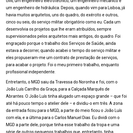
civil, um engenheiro eletrotécnico, um engenheiro mecânico e
um engenheiro de hidráulica. Depois, quando vim para Lisboa, já
havia muitos arquitetos, uns do quadro, do exército e outros,
cinco ou seis, do serviço militar obrigatório como eu. Cada um
desenvolvia os projetos que lhe eram atribuídos, sempre
supervisionados pelos arquitetos mais antigos, do quadro. Foi
engraçado porque o trabalho dos Serviços de Saúde, ainda
estava a decorrer, quando acabei o tempo do serviço militar e
eles propuseram-me um contrato de prestação de serviços,
para acabar o projeto. Foi o meu primeiro trabalho, enquanto
profissional independente.
Entretanto, o MGD saiu da Travessa do Noronha e foi, com o
João Luís Carrilho da Graça, para a Calçada Marquês de
Abrantes. O João Luís tinha alugado um espaço grande – que foi
até há pouco tempo o atelier dele – e dividiu-o em três. A zona
da entrada ficou para o MGD, a parte do meio ficou o João Luís
com ela, e a última para o Carlos Manuel Dias. Eu dividi com o
MGD a parte dele, porque tinha esse trabalho da tropa e uma
série de outros pequenos trabalhos que, entretanto, tinha