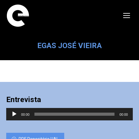
EGAS JOSÉ VIEIRA
Entrevista
Reprodutor
00:00
00:00
de
áudio