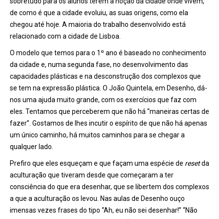
sobretudo para os alunos terem a noção da cidade onde vivem,
de como é que a cidade evoluiu, as suas origens, como ela
chegou até hoje. A maioria do trabalho desenvolvido está
relacionado com a cidade de Lisboa.
O modelo que temos para o 1º ano é baseado no conhecimento
da cidade e, numa segunda fase, no desenvolvimento das
capacidades plásticas e na desconstrução dos complexos que
se tem na expressão plástica. O João Quintela, em Desenho, dá-
nos uma ajuda muito grande, com os exercícios que faz com
eles. Tentamos que perceberem que não há “maneiras certas de
fazer”. Gostamos de lhes incutir o espírito de que não há apenas
um único caminho, há muitos caminhos para se chegar a
qualquer lado.
Prefiro que eles esqueçam e que façam uma espécie de
reset
da
aculturação que tiveram desde que começaram a ter
consciência do que era desenhar, que se libertem dos complexos
a que a aculturação os levou. Nas aulas de Desenho ouço
imensas vezes frases do tipo “Ah, eu não sei desenhar!” “Não