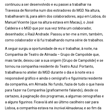
continuou a ser desenvolvido e eu passei a trabalhar na
Travessa de Noronha num dos estiradores do MGD. Na altura,
trabalhavam lá, para além dos colaboradores, aqui em Lisboa, do
Manuel Vicente (que na altura estava em Macau), o José
Caldeira e o MGD que por sua vez tinha um colaborador,
desenhador, o Raúl Andrade. Passou a ter-me a mim, também,
como colaborador e lá fui trabalhando numa série de trabalhos.
A seguir surgiu a oportunidade de eu ir trabalhar, à noite, na
Companhia de Teatro de Almada – Grupo de Campolide que,
mais tarde, deixou cair a sua origem (Grupo de Campolide) e se
tornou na companhia residente do Teatro Azul. Portanto,
trabalhava no atelier do MGD durante o dia e à noite era o
responsável gráfico e ainda o cenógrafo e figurinista residente
da companhia, em Almada. No fundo, fazia de tudo o que havia
para fazer na Companhia (graficamente falando), desde os
cartazes, à paginação dos programas, a algumas cenografias e
a alguns figurinos. Ficava lá até ao último cacilheiro sair para
Lisboa, a companhia estava na
Incrível Almadense
, e ao fim da