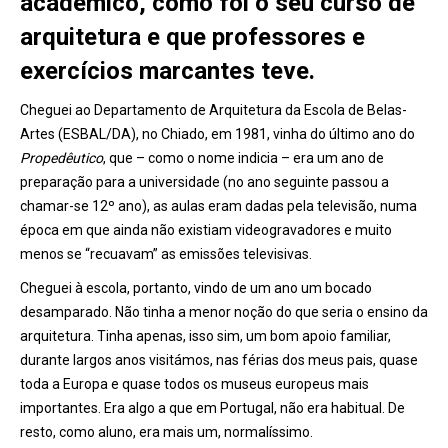
académico, como foi o seu curso de
arquitetura e que professores e
exercícios marcantes teve.
Cheguei ao Departamento de Arquitetura da Escola de Belas-
Artes (ESBAL/DA), no Chiado, em 1981, vinha do último ano do
Propedêutico
, que – como o nome indicia – era um ano de
preparação para a universidade (no ano seguinte passou a
chamar-se 12º ano), as aulas eram dadas pela televisão, numa
época em que ainda não existiam videogravadores e muito
menos se “recuavam” as emissões televisivas.
Cheguei à escola, portanto, vindo de um ano um bocado
desamparado. Não tinha a menor noção do que seria o ensino da
arquitetura. Tinha apenas, isso sim, um bom apoio familiar,
durante largos anos visitámos, nas férias dos meus pais, quase
toda a Europa e quase todos os museus europeus mais
importantes. Era algo a que em Portugal, não era habitual. De
resto, como aluno, era mais um, normalíssimo.