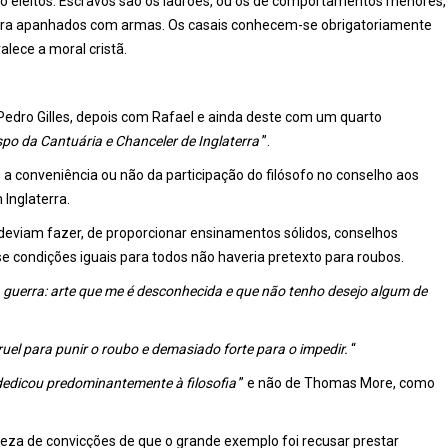
ão eleitos. Escravos são os ladrões, ou os de comportamentos menores,
uerra apanhados com armas. Os casais conhecem-se obrigatoriamente
lece a moral cristã.
Pedro Gilles, depois com Rafael e ainda deste com um quarto
po da Cantuária e Chanceler de Inglaterra
”.
 a conveniência ou não da participação do filósofo no conselho aos
 Inglaterra.
 deviam fazer, de proporcionar ensinamentos sólidos, conselhos
sse condições iguais para todos não haveria pretexto para roubos.
 guerra: arte que me é desconhecida e que não tenho desejo algum de
cruel para punir o roubo e demasiado forte para o impedir.
“
dedicou
predominantemente à filosofia
” e não de Thomas More, como
meza de convicções de que o grande exemplo foi recusar prestar