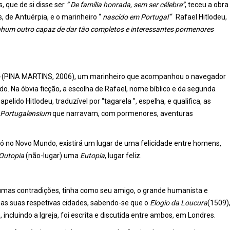
, que de si disse ser
“ De família honrada, sem ser célebre”
, teceu a obra
s, de Antuérpia, e o marinheiro “
nascido em Portugal
“ Rafael Hitlodeu,
enhum outro capaz de dar tão completos e interessantes pormenores
o
(PINA MARTINS, 2006), um marinheiro que acompanhou o navegador
. Na óbvia ficção, a escolha de Rafael, nome bíblico e da segunda
lido Hitlodeu, traduzível por “tagarela ”, espelha, e qualifica, as
m Portugalensium
que narravam, com pormenores, aventuras
ó no Novo Mundo, existirá um lugar de uma felicidade entre homens,
Outopia
(não-lugar) uma
Eutopia
, lugar feliz.
umas contradições, tinha como seu amigo, o grande humanista e
as suas respetivas cidades, sabendo-se que o
Elogio da Loucura
(1509)
 incluindo a Igreja, foi escrita e discutida entre ambos, em Londres.