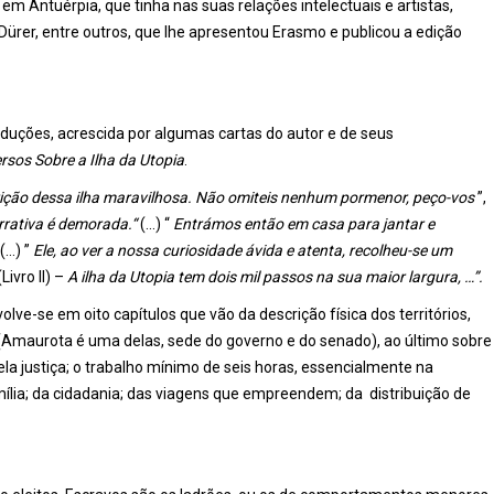
em Antuérpia, que tinha nas suas relações intelectuais e artistas,
Dürer, entre outros, que lhe apresentou Erasmo e publicou a edição
aduções, acrescida por algumas cartas do autor e de seus
rsos Sobre a Ilha da Utopia
.
ição dessa ilha maravilhosa. Não omiteis nenhum pormenor, peço-vos
”,
rrativa é demorada.“
(…) “
Entrámos então em casa para jantar e
” (…) ”
Ele, ao ver a nossa curiosidade ávida e atenta, recolheu-se um
 (Livro II) –
A ilha da Utopia tem dois mil passos na sua maior largura, …”.
ve-se em oito capítulos que vão da descrição física dos territórios,
(Amaurota é uma delas, sede do governo e do senado), ao último sobre
la justiça; o trabalho mínimo de seis horas, essencialmente na
amília; da cidadania; das viagens que empreendem; da distribuição de