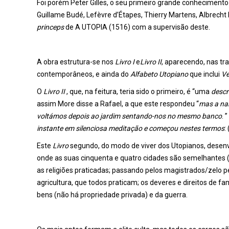
Foi porém Peter Gilles, o seu primeiro grande conhecimento 
Guillame Budé, Lefèvre d’Étapes, Thierry Martens, Albrecht 
princeps
de A UTOPIA (1516) com a supervisão deste.
A obra estrutura-se nos
Livro I
e
Livro II
, aparecendo, nas tr
contemporâneos, e ainda do
Alfabeto Utopiano
que inclui
Ve
O
Livro II
, que, na feitura, teria sido o primeiro, é “uma
descr
assim More disse a Rafael, a que este respondeu “
mas a na
voltámos depois ao jardim sentando-nos no mesmo banco
. 
instante em silenciosa meditação e começou nestes termos
:
Este
Livro
segundo, do modo de viver dos Utopianos, desenvol
onde as suas cinquenta e quatro cidades são semelhantes 
as religiões praticadas; passando pelos magistrados/zelo pe
agricultura, que todos praticam; os deveres e direitos de f
bens (não há propriedade privada) e da guerra.