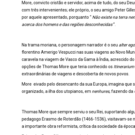
More, convicto cristão e servidor, acima de tudo, do seu Deus
com três intervenientes; ele próprio, o seu amigo Peter Gille
por aquele apresentado, porquanto “
Não existe na terra n
acerca dos homens e das regiões desconhecidas
”.
Na trama moriana, o personagem narrador é o seu
alter eg
florentino Amerigo Vespucci nas suas viagens ao Novo Mundo
caravela na viagem de Vasco da Gama à Índia, acrescido do ape
opções de Thomas More que teria conhecido os
Itinerariu
extraordinárias de viagens e descoberta de novos povos.
More eivado pelo desencanto da sua Europa, imagina que s
organizado, a ilha dos utopianos, em
nenhures
, fazendo da
Thomas More que sempre serviu o seu Rei, suportando alg
pedagogo Erasmo de Roterdão (1466-1536), visitavam-se n
a importante obra reformista, crítica da sociedade da época,