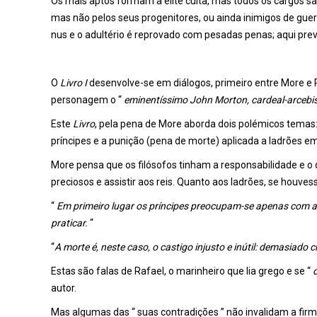
Os mais aptos formam a elite culta, mas todos os cargos s
mas não pelos seus progenitores, ou ainda inimigos de g
nus e o adultério é reprovado com pesadas penas; aqui preva
O
Livro I
desenvolve-se em diálogos, primeiro entre More e 
personagem o “
eminentíssimo John Morton, cardeal-arcebis
Este
Livro
, pela pena de More aborda dois polémicos temas:
príncipes e a punição (pena de morte) aplicada a ladrões em
More pensa que os filósofos tinham a responsabilidade e o
preciosos e assistir aos reis. Quanto aos ladrões, se houve
“
Em primeiro lugar os príncipes preocupam-se apenas com a
praticar.
“
“
A morte é, neste caso, o castigo injusto e inútil: demasiado 
Estas são falas de Rafael, o marinheiro que lia grego e se “
autor.
Mas algumas das “ suas contradições ” não invalidam a fir