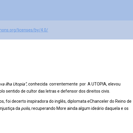
mons.org/licenses/by/4.0/
va ilha Utopia”
, conhecida correntemente por A UTOPIA, elevou
sentido de cultor das letras e defensor dos direitos civis.
, foi decerto inspiradora do inglês, diplomata eChanceler do Reino de
injustiça da
polis
, recuperando More ainda algum ideário daquela e os