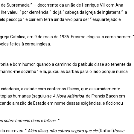
o de Supremacia ” – decorrente da união de Henrique VIII com Ana
lhe valeu, “ por clemência “ do já “ cabeça da Igreja de Inglaterra ” a
lo pescoço ” e cair em terra ainda vivo para ser “ esquartejado e
a Igreja Católica, em 9 de maio de 1935. Erasmo elogiou-o como homem “
pelos feitos à coroa inglesa.
ironia e bom humor, quando a caminho do patíbulo disse ao tenente da
manho-me sozinho ” e lá, puxou as barbas para o lado porque nunca
de cidadania, a cidade com contornos físicos, que assumidamente
 utopias humanas (seguiu-se
A Nova Atlântida
de Francis Bacon em
ticando a razão de Estado em nome dessas exigências, e ficcionou
 sobre homens ricos e felizes. “
nda escreveu “
Além disso, não estava seguro que ele
(Rafael)
fosse