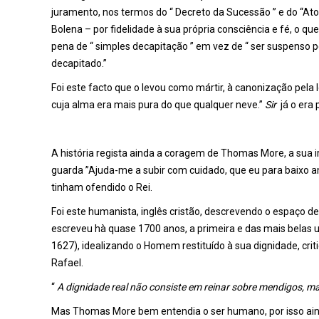
juramento, nos termos do “ Decreto da Sucessão ” e do “At
Bolena – por fidelidade à sua própria consciência e fé, o que 
pena de “ simples decapitação ” em vez de “ ser suspenso pe
decapitado.”
Foi este facto que o levou como mártir, à canonização pel
cuja alma era mais pura do que qualquer neve.”
Sir
já o era 
A história regista ainda a coragem de Thomas More, a sua 
guarda ”Ajuda-me a subir com cuidado, que eu para baixo a
tinham ofendido o Rei.
Foi este humanista, inglês cristão, descrevendo o espaço 
escreveu hà quase 1700 anos, a primeira e das mais belas
1627), idealizando o Homem restituído à sua dignidade, cri
Rafael.
“
A dignidade real não consiste em reinar sobre mendigos, mas
Mas Thomas More bem entendia o ser humano, por isso ai