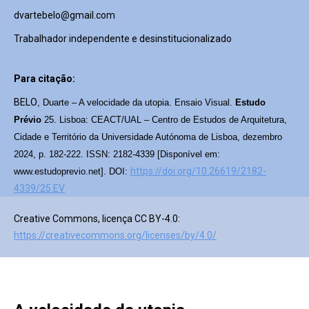
dvartebelo@gmail.com
Trabalhador independente e desinstitucionalizado
Para citação:
BELO
, Duarte – A velocidade da utopia. Ensaio Visual.
Estudo
Prévio
25. Lisboa: CEACT/UAL – Centro de Estudos de Arquitetura,
Cidade e Território da Universidade Autónoma de Lisboa, dezembro
2024, p. 182-222. ISSN: 2182-4339 [Disponível em:
https://doi.org/10.26619/2182-
www.estudoprevio.net]. DOI:
4339/25.EV
Creative Commons, licença CC BY-4.0:
https://creativecommons.org/licenses/by/4.0/