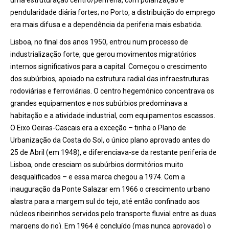
uma estruturação centro/periferia, com polarização e
pendularidade diária fortes; no Porto, a distribuição do emprego
era mais difusa e a dependência da periferia mais esbatida.
Lisboa, no final dos anos 1950, entrou num processo de
industrialização forte, que gerou movimentos migratórios
internos significativos para a capital. Começou o crescimento
dos subúrbios, apoiado na estrutura radial das infraestruturas
rodoviárias e ferroviárias. O centro hegemónico concentrava os
grandes equipamentos e nos subúrbios predominava a
habitação e a atividade industrial, com equipamentos escassos.
O Eixo Oeiras-Cascais era a exceção – tinha o Plano de
Urbanização da Costa do Sol, o único plano aprovado antes do
25 de Abril (em 1948), e diferenciava-se da restante periferia de
Lisboa, onde cresciam os subúrbios dormitórios muito
desqualificados – e essa marca chegou a 1974. Com a
inauguração da Ponte Salazar em 1966 o crescimento urbano
alastra para a margem sul do tejo, até então confinado aos
núcleos ribeirinhos servidos pelo transporte fluvial entre as duas
margens do rio). Em 1964 é concluído (mas nunca aprovado) o