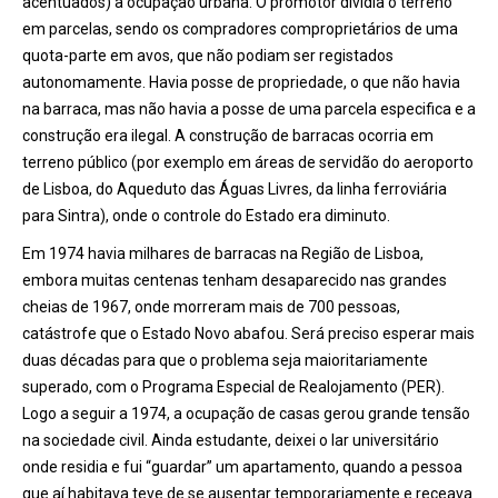
acentuados) à ocupação urbana. O promotor dividia o terreno
em parcelas, sendo os compradores comproprietários de uma
quota-parte em avos, que não podiam ser registados
autonomamente. Havia posse de propriedade, o que não havia
na barraca, mas não havia a posse de uma parcela especifica e a
construção era ilegal. A construção de barracas ocorria em
terreno público (por exemplo em áreas de servidão do aeroporto
de Lisboa, do Aqueduto das Águas Livres, da linha ferroviária
para Sintra), onde o controle do Estado era diminuto.
Em 1974 havia milhares de barracas na Região de Lisboa,
embora muitas centenas tenham desaparecido nas grandes
cheias de 1967, onde morreram mais de 700 pessoas,
catástrofe que o Estado Novo abafou. Será preciso esperar mais
duas décadas para que o problema seja maioritariamente
superado, com o Programa Especial de Realojamento (PER).
Logo a seguir a 1974, a ocupação de casas gerou grande tensão
na sociedade civil. Ainda estudante, deixei o lar universitário
onde residia e fui “guardar” um apartamento, quando a pessoa
que aí habitava teve de se ausentar temporariamente e receava