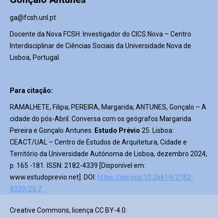
ga@fcsh.unl.pt
Docente da Nova FCSH. Investigador do CICS.Nova – Centro
Interdisciplinar de Ciências Sociais da Universidade Nova de
Lisboa, Portugal.
Para citação:
RAMALHETE, Filipa; PEREIRA, Margarida; ANTUNES, Gonçalo – A
cidade do pós-Abril. Conversa com os geógrafos Margarida
Pereira e Gonçalo Antunes.
Estudo Prévio
25. Lisboa:
CEACT/UAL – Centro de Estudos de Arquitetura, Cidade e
Território da Universidade Autónoma de Lisboa, dezembro 2024,
p. 165 -181. ISSN: 2182-4339 [Disponível em:
www.estudoprevio.net]. DOI:
https://doi.org/10.26619/2182-
4339/25.7
Creative Commons, licença CC BY-4.0: