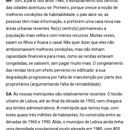
MP:
Sim, a partir dos anos 1980, o esvaziamento dos centros
das cidades acentuou-se. Primeiro, porque cresce a noção de
melhores condições de habitabilidade, o país abre-se, as
pessoas têm mais informação, e preferem uma casa nova nas
áreas urbanas recentes. No(s) centro(s) permaneceu a
população mais velha e com menos recursos. Muitas vezes,
saiam os filhos e ficava o casal. Não quer dizer que eles não
ambicionassem melhores condições, mas não tinham
capacidade financeira para mais, como as rendas estavam
congeladas, se saíssem, iam pagar muito mais. O congelamento
das rendas terá um efeito perverso no edificado: a sua
degradação progressiva por falta de manutenção por parte dos
proprietários (argumentando falta de rentabilidade).
GA:
As nossas metrópoles são relativamente recentes. O tecido
urbano de Lisboa, até ao final da década de 1950, nem chegava
aos limites administrativos. A metrópole que temos hoje, com
estes quase três milhões de habitantes, foi construída entre as
décadas de 1960 e 1990. Aliás, o município de Lisboa ainda tinha
uma densidade populacional muito elevada em 1980, com 800