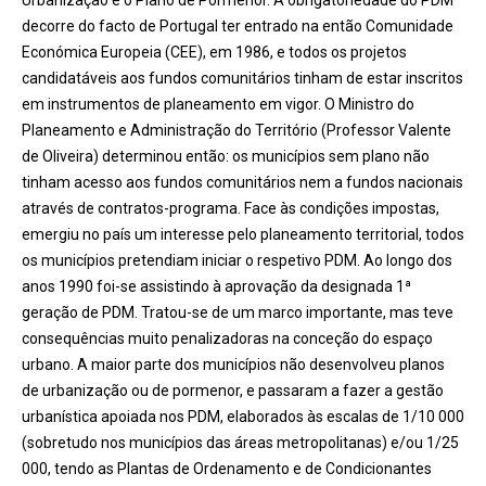
Urbanização e o Plano de Pormenor. A obrigatoriedade do PDM
decorre do facto de Portugal ter entrado na então Comunidade
Económica Europeia (CEE), em 1986, e todos os projetos
candidatáveis aos fundos comunitários tinham de estar inscritos
em instrumentos de planeamento em vigor. O Ministro do
Planeamento e Administração do Território (Professor Valente
de Oliveira) determinou então: os municípios sem plano não
tinham acesso aos fundos comunitários nem a fundos nacionais
através de contratos-programa. Face às condições impostas,
emergiu no país um interesse pelo planeamento territorial, todos
os municípios pretendiam iniciar o respetivo PDM. Ao longo dos
anos 1990 foi-se assistindo à aprovação da designada 1ª
geração de PDM. Tratou-se de um marco importante, mas teve
consequências muito penalizadoras na conceção do espaço
urbano. A maior parte dos municípios não desenvolveu planos
de urbanização ou de pormenor, e passaram a fazer a gestão
urbanística apoiada nos PDM, elaborados às escalas de 1/10 000
(sobretudo nos municípios das áreas metropolitanas) e/ou 1/25
000, tendo as Plantas de Ordenamento e de Condicionantes