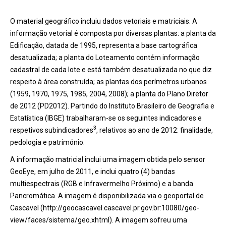
O material geográfico incluiu dados vetoriais e matriciais. A
informação vetorial é composta por diversas plantas: a planta da
Edificação, datada de 1995, representa a base cartográfica
desatualizada; a planta do Loteamento contém informação
cadastral de cada lote e está também desatualizada no que diz
respeito à área construída; as plantas dos perímetros urbanos
(1959, 1970, 1975, 1985, 2004, 2008); a planta do Plano Diretor
de 2012 (PD2012). Partindo do Instituto Brasileiro de Geografia e
Estatística (IBGE) trabalharam-se os seguintes indicadores e
3
respetivos subindicadores
, relativos ao ano de 2012: finalidade,
pedologia e património.
A informação matricial inclui uma imagem obtida pelo sensor
GeoEye, em julho de 2011, e inclui quatro (4) bandas
multiespectrais (RGB e Infravermelho Próximo) e a banda
Pancromática. A imagem é disponibilizada via o geoportal de
Cascavel (http://geocascavel.cascavel.pr.gov.br:10080/geo-
view/faces/sistema/geo.xhtml). A imagem sofreu uma