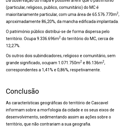
Da observação do mapa é possível aferir que o património
(particular, religioso, publico, comunitário) do MC é
2
maioritariamente particular, com uma área de 65.576.770m
,
aproximadamente 86,20%, da mancha edificada implantada.
O património público distribui-se de forma dispersa pelo
2
território. Ocupa 9.336.696m
do território do MC, cerca de
12,27%.
Os outros dois subindicadores, religioso e comunitário, sem
2
2
grande significado, ocupam 1.071.750m
e 86.136m
,
correspondentes a 1,41% e 0,86%, respetivamente.
Conclusão
As características geográficas do território de Cascavel
informam sobre a morfologia da cidade e os seus eixos de
desenvolvimento, sedimentando assim as ações sobre o
território, que não contrariam a sua geografia.