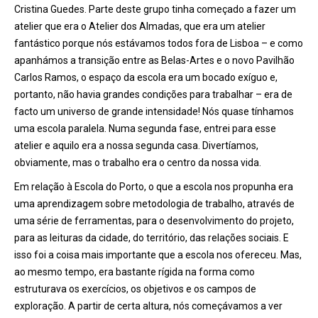
Cristina Guedes. Parte deste grupo tinha começado a fazer um
atelier que era o Atelier dos Almadas, que era um atelier
fantá
stico porque n
ós estávamos todos fora de Lisboa – e como
apanhá
mos a transi
ção entre as Belas-Artes e o novo Pavilhão
Carlos Ramos, o espaço da escola era um bocado exí
guo
e,
portanto,
não havia grandes condições para trabalhar – era de
facto um universo de grande intensidade! Nós quase tínhamos
uma escola paralela. Numa segunda fase, entrei para esse
atelier e aquilo era a nossa segunda casa. Divertíamos,
obviamente, mas o trabalho era o centro da nossa vida.
Em relação
à
Escola do Porto, o que a escola nos propunha era
uma aprendizagem sobre metodologia de trabalho, através de
uma série de ferramentas, para o desenvolvimento do projeto,
para as leituras da cidade, do território, das relações sociais. E
isso foi a coisa mais importante que a escola nos ofereceu. Mas,
ao mesmo tempo, era bastante rígida na forma como
estruturava os exercícios, os objetivos e os campos de
exploraçã
o. A partir de certa altura, n
ó
s come
çávamos a ver