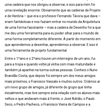
uma cadeira que nos obrigou a observar, e isso para mim foi
uma revelação enorme. Obviamente que as cadeiras de Projeto
e de História – que era o professor Fernando Távora que dava –
eram fantásticas e nos faziam entrar no mundo da Arquitetura
de uma forma fascinante – mas a cadeira de Desenho foi a que
me deu uma ferramenta para eu poder olhar para o mundo de
uma forma completamente diferente. A partir do momento em
que aprendemos a desenhar, aprendemos a observar. E isso é
uma ferramenta de projeto fundamental.
Entre o 1
º
ano e o 2
º
ano houve um interregno de um ano, fui
para a tropa e quando voltei já vinha com mais maturidade e
também já apanhei na turma outras pessoas. Conheci o Nuno
Brandão Costa, que depois foi sempre um dos meus amigos
mais próximos, o Francisco Vassalo e muitos outros. Criá
mos a
í
um novo grupo de amigos, já diferente do grupo que tinha
inicialmente, mas tive sempre esta relação com os alunos mais
velhos e que andavam mais
à
frente, o José Adrião, o Paulo
Seco, o Pedro Pacheco, o Francisco Vieira de Campos e a