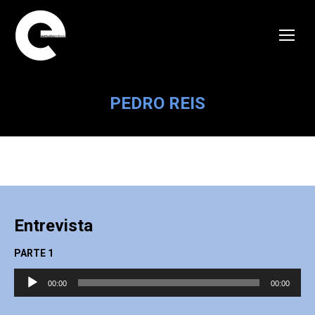
PEDRO REIS
Entrevista
PARTE 1
Reprodutor
00:00
00:00
de
áudio