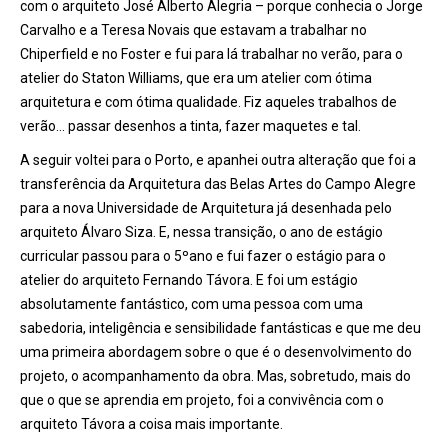
com o arquiteto José
Alberto Alegria
– porque conhecia o Jorge
Carvalho e a Teresa Novais que estavam a trabalhar no
Chiperfield e no Foster e fui para lá trabalhar no verão, para o
atelier do Staton Williams, que era um atelier com ótima
arquitetura e com ótima qualidade. Fiz aqueles trabalhos de
verão… passar desenhos a tinta, fazer maquetes e tal.
A seguir voltei para o Porto, e apanhei outra alteração que foi a
transfer
ê
ncia da Arquitetura das Belas Artes do Campo Alegre
para a nova Universidade de Arquitetura já desenhada pelo
arquiteto Álvaro Siza. E, nessa transição, o ano de estágio
curricular passou para o 5
º
ano e fui fazer o estágio para o
atelier do arquiteto Fernando Távora. E foi um está
gio
absolutamente fant
ástico, com uma pessoa com uma
sabedoria, intelig
ê
ncia e sensibilidade fantásticas e que me deu
uma primeira abordagem sobre o que é o desenvolvimento do
projeto, o acompanhamento da obra. Mas, sobretudo, mais do
que o que se aprendia em projeto, foi a conviv
ê
ncia com o
arquiteto Távora a coisa mais importante.