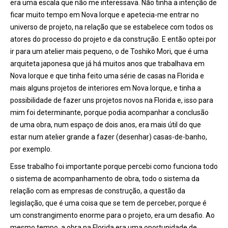
era uma escala que não me interessava. Não tinha a intenção de
ficar muito tempo em Nova Iorque e apetecia-me entrar no
universo de projeto, na relação que se estabelece com todos os
atores d
o processo d
o projeto e da construção. E então optei por
ir para um atelier mais pequeno, o de
Toshiko Mori, que
é uma
arquiteta japonesa que já há muitos anos
que
trabalhava em
Nova Iorque e que tinha feito uma série de casas na Florida e
mais alguns projetos de interiores em Nova Iorque, e tinha a
possibilidade de fazer uns projetos novos na Florida e, isso para
mim foi determinante, porque podia acompanhar a conclusão
de uma obra, num espaço de dois anos, era mais útil do que
estar num atelier grande a fazer (desenhar) casas-de-banho,
por exemplo.
Esse trabalho foi importante porque percebi como funciona todo
o sistema de acompanhamento de obra, todo o sistema da
relação com as empresas de construçã
o, a quest
ã
o da
legisla
çã
o, que
é uma coisa que se tem de perceber, porque é
um constrangimento enorme para o projeto, era um desafio. Ao
mesmo tempo, a obra na Florida era uma oportunidade de