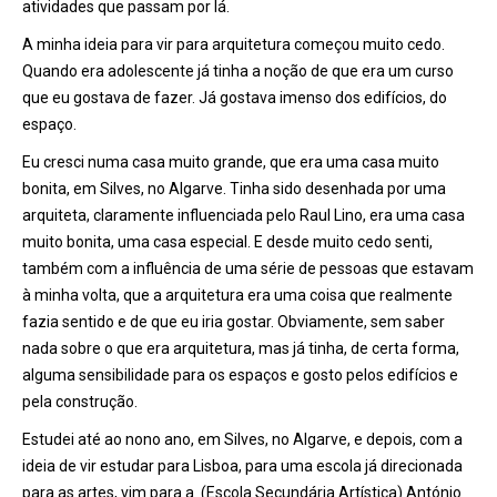
atividades que passam por lá.
A minha ideia para vir para arquitetura começou muito cedo.
Quando era adolescente já tinha a noção de que era um curso
que eu gostava de fazer. Já gostava imenso dos edifícios, do
espaço.
Eu cresci numa casa muito grande, que era uma casa muito
bonita, em Silves, no Algarve. Tinha sido desenhada por uma
arquiteta, claramente influenciada pelo Raul Lino, era uma casa
muito bonita, uma casa especial. E desde muito cedo senti,
também com a influ
ê
ncia de uma série de pessoas que estavam
à
minha volta, que a arquitetura era uma coisa que realmente
fazia sentido e de que eu iria gostar. Obviamente, sem saber
nada sobre o que era arquitetura, mas já tinha, de certa forma,
alguma sensibilidade para os espaços e gosto pelos edifícios e
pela construção.
Estudei at
é
ao nono ano
, em Silves, no Algarve, e depois, com a
ideia de vir estudar para Lisboa, para uma escola já direcionada
para as artes, vim para a (Escola Secundária Artística) António