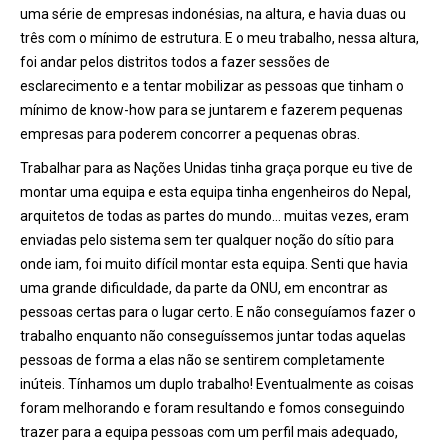
uma série de empresas indonésias, na altura, e havia duas ou
tr
ê
s com o mínimo de estrutura. E o meu trabalho, nessa altura,
foi andar pelos distritos todos a fazer sessões de
esclarecimento e a tentar mobilizar as pessoas que tinham o
mínimo de know-how para se juntarem e fazerem pequenas
empresas para poderem concorrer a pequenas obras.
Trabalhar para as Nações Unidas tinha graça porque eu tive de
montar uma equipa e esta equipa tinha engenheiros do Nepal,
arquitetos de todas as partes do mundo… muitas vezes, eram
enviadas pelo sistema sem ter qualquer noção do sítio para
onde iam, foi muito difícil montar esta equipa. Senti que havia
uma grande dificuldade, da parte da ONU, em encontrar as
pessoas certas para o lugar certo. E nã
o consegu
íamos fazer o
trabalho enquanto nã
o consegu
íssemos juntar todas aquelas
pessoas de forma a elas não se sentirem completamente
inúteis. Tínhamos um duplo trabalho! Eventualmente as coisas
foram melhorando e foram resultando e fomos conseguindo
trazer para a equipa pessoas com um perfil mais adequado,