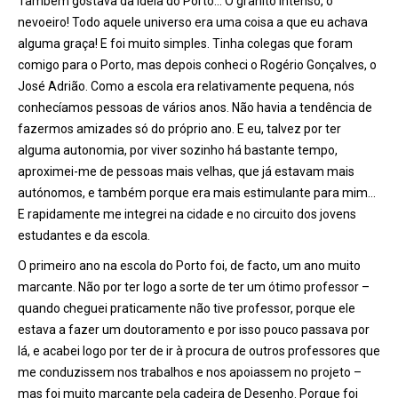
Também gostava da ideia do Porto… O granito intenso, o
nevoeiro! Todo aquele universo era uma coisa a que eu achava
alguma graça! E foi muito simples. Tinha colegas que foram
comigo para o Porto, mas depois conheci o Rogério Gonçalves, o
José Adrião. Como a escola era relativamente pequena, nós
conhecíamos pessoas de vários anos. Não havia a tend
ê
ncia de
fazermos amizades só do próprio ano. E eu, talvez por ter
alguma autonomia, por viver sozinho há bastante tempo,
aproximei-me de pessoas mais velhas, que já estavam mais
autónomos, e também porque era mais estimulante para mim…
E rapidamente me integrei na cidade e no circuito dos jovens
estudantes e da escola.
O primeiro ano na escola do Porto foi, de facto, um ano muito
marcante. Não por ter logo a sorte de ter um ótimo professor –
quando cheguei praticamente não tive professor, porque ele
estava a fazer um doutoramento e por isso pouco passava por
lá, e acabei logo por ter de ir
à
procura de outros professores que
me conduzissem nos trabalhos e nos apoiassem no projeto –
mas foi muito marcante pela cadeira de Desenho. Porque foi