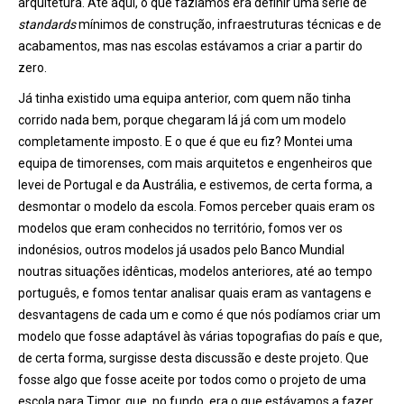
arquitetura. Até aqui, o que fazíamos era definir uma série de
standards
mí
nimos de constru
ção, infraestruturas técnicas e de
acabamentos, mas nas escolas estávamos a criar a partir do
zero.
Já tinha existido uma equipa anterior, com quem não tinha
corrido nada bem, porque chegaram lá já com um modelo
completamente imposto. E o que é que eu fiz? Montei uma
equipa de timorenses, com mais arquitetos e engenheiros que
levei de Portugal e da Austrália, e estivemos, de certa forma, a
desmontar o modelo da escola. Fomos perceber quais eram os
modelos que eram conhecidos no território, fomos ver os
indonésios, outros modelos já usados pelo Banco Mundial
noutras situações id
ê
nticas, modelos anteriores, at
é ao tempo
portugu
ê
s, e fomos tentar analisar quais eram as vantagens e
desvantagens de cada um e como é
que n
ós podíamos criar um
modelo que fosse adaptável
à
s várias topografias do país e que,
de certa forma, surgisse desta discussão e deste projeto. Que
fosse algo que fosse aceite por todos como o projeto de uma
escola para Timor, que, no fundo, era o que estávamos a fazer.