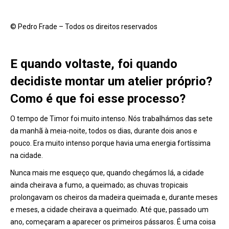
© Pedro Frade – Todos os direitos reservados
E quando voltaste, foi quando
decidiste montar um atelier pró
prio?
Como
é que foi esse processo?
O tempo de Timor foi muito intenso. Nós trabalhámos das sete
da manhã à meia-noite, todos os dias, durante dois anos e
pouco. Era muito intenso porque havia uma energia fortíssima
na cidade.
Nunca mais me esqueço que, quando chegá
mos l
á, a cidade
ainda cheirava a fumo, a queimado; as chuvas tropicais
prolongavam os cheiros da madeira queimada e, durante meses
e meses, a cidade cheirava a queimado. Até
que, passado um
ano, come
çaram a aparecer os primeiros pássaros. É uma coisa