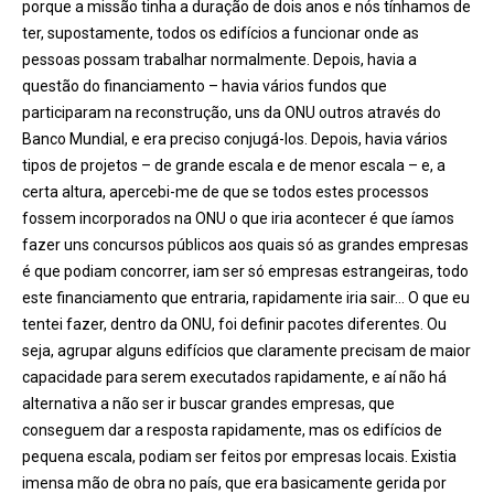
porque a missão tinha a duração de dois anos e nós tínhamos de
ter, supostamente, todos os edifícios a funcionar onde as
pessoas possam trabalhar normalmente. Depois, havia a
questão do financiamento – havia vários fundos que
participaram na reconstrução, uns da ONU outros através do
Banco Mundial, e era preciso conjugá-los. Depois, havia vá
rios
tipos de projetos
– de grande escala e de menor escala – e, a
certa altura, apercebi-me de que se todos estes processos
fossem incorporados na ONU o que iria acontecer é
que
íamos
fazer uns concursos públicos aos quais só as grandes empresas
é que podiam concorrer, iam ser só empresas estrangeiras, todo
este financiamento que entraria, rapidamente iria sair… O que eu
tentei fazer, dentro da ONU, foi definir pacotes diferentes. Ou
seja, agrupar alguns edifícios que claramente precisam de maior
capacidade para serem executados rapidamente, e aí não há
alternativa a n
ão ser ir buscar grandes empresas, que
conseguem dar a resposta rapidamente, mas os edifícios de
pequena escala, podiam ser feitos por empresas locais. Existia
imensa mão de obra no país, que era basicamente gerida por