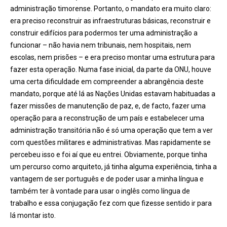
administração timorense. Portanto, o mandato era muito claro:
era preciso reconstruir as infraestruturas básicas, reconstruir e
construir edifícios para podermos ter uma administraçã
o a
funcionar
– não havia nem tribunais, nem hospitais, nem
escolas, nem prisões – e era preciso montar uma estrutura para
fazer esta operação. Numa fase inicial, da parte da ONU, houve
uma certa dificuldade em compreender a abrang
ê
ncia deste
mandato, porque até lá as Nações Unidas estavam habituadas a
fazer missões de manutenção de paz, e, de facto, fazer uma
operação para a reconstrução de um país e estabelecer uma
administraçã
o transit
ória não é só uma operação que tem a ver
com questões militares e administrativas. Mas rapidamente se
percebeu isso e foi aí que eu entrei. Obviamente, porque tinha
um percurso como arquiteto, já tinha alguma experi
ê
ncia, tinha a
vantagem de ser portugu
ê
s e de poder usar a minha língua e
também ter
à
vontade para usar o ingl
ê
s como l
íngua de
trabalho e essa conjugação fez com que fizesse sentido ir para
lá montar isto.