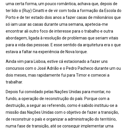
uma certa forma, um pouco romântica, achava que, depois de
ter lido o (Ruy) Cinatti e de vir com toda a formação da Escola do
Porto e de ter estado dois anos a fazer casas de milioná
rios que
s
ó iam usar as casas durante uma semana, apetecia-me
encontrar ali outro foco de interesse para o trabalho e outra
abordagem, ligada
à
resolução de problemas que seriam vitais
para a vida das pessoas. E esse sentido da arquitetura era o que
estava a faltar na experi
ê
ncia de Nova Iorque.
Ainda vim para Lisboa, estive cá estacionado a fazer uns
concursos com o José Adrião e o Pedro Pacheco durante um ou
dois meses, mas rapidamente fui para Timor e comecei a
trabalhar.
Depois fui convidado pelas Nações Unidas para montar, no
fundo, a operaçã
o de reconstru
ção do país. Porque com a
destruição, a seguir ao referendo, como é sabido instituiu-se a
missão das Nações Unidas com o objetivo de fazer a transição,
de reconstruir o país e organizar a administração do território,
numa fase de transição, até se conseguir implementar uma