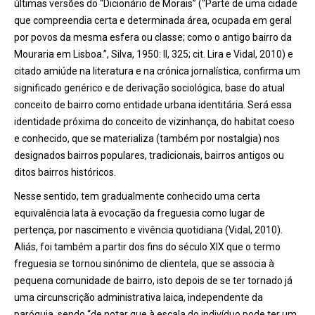
últimas versões do “Dicionário de Morais” (“Parte de uma cidade
que compreendia certa e determinada área, ocupada em geral
por povos da mesma esfera ou classe; como o antigo bairro da
Mouraria em Lisboa.”, Silva, 1950: II, 325; cit. Lira e Vidal, 2010) e
citado amiúde na literatura e na crónica jornalística, confirma um
significado genérico e de derivação sociológica, base do atual
conceito de bairro como entidade urbana identitária. Será essa
identidade próxima do conceito de vizinhança, do habitat coeso
e conhecido, que se materializa (também por nostalgia) nos
designados bairros populares, tradicionais, bairros antigos ou
ditos bairros históricos.
Nesse sentido, tem gradualmente conhecido uma certa
equivalência lata à evocação da freguesia como lugar de
pertença, por nascimento e vivência quotidiana (Vidal, 2010).
Aliás, foi também a partir dos fins do século XIX que o termo
freguesia se tornou sinónimo de clientela, que se associa à
pequena comunidade de bairro, isto depois de se ter tornado já
uma circunscrição administrativa laica, independente da
paróquia, sendo “de notar que à escala do indivíduo pode ter um