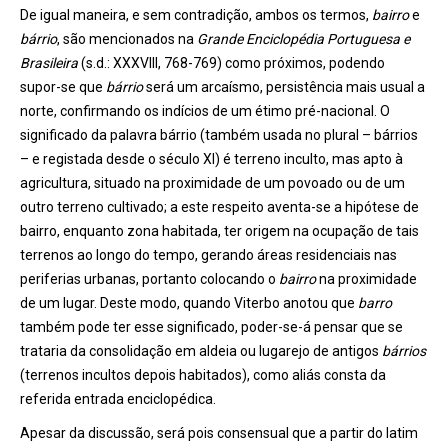
De igual maneira, e sem contradição, ambos os termos,
bairro
e
bárrio
, são mencionados na
Grande Enciclopédia Portuguesa e
Brasileira
(s.d.: XXXVIII, 768-769) como próximos, podendo
supor-se que
bárrio
será um arcaísmo, persistência mais usual a
norte, confirmando os indícios de um étimo pré-nacional. O
significado da palavra bárrio (também usada no plural – bárrios
– e registada desde o século XI) é terreno inculto, mas apto à
agricultura, situado na proximidade de um povoado ou de um
outro terreno cultivado; a este respeito aventa-se a hipótese de
bairro, enquanto zona habitada, ter origem na ocupação de tais
terrenos ao longo do tempo, gerando áreas residenciais nas
periferias urbanas, portanto colocando o
bairro
na proximidade
de um lugar. Deste modo, quando Viterbo anotou que
barro
também pode ter esse significado, poder-se-á pensar que se
trataria da consolidação em aldeia ou lugarejo de antigos
bárrios
(terrenos incultos depois habitados), como aliás consta da
referida entrada enciclopédica.
Apesar da discussão, será pois consensual que a partir do latim