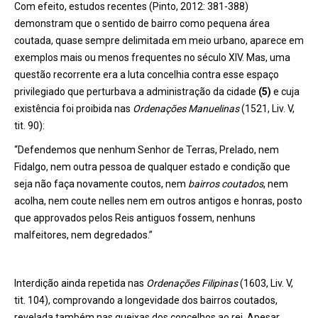
Com efeito, estudos recentes (Pinto, 2012: 381-388)
demonstram que o sentido de bairro como pequena área
coutada, quase sempre delimitada em meio urbano, aparece em
exemplos mais ou menos frequentes no século XIV. Mas, uma
questão recorrente era a luta concelhia contra esse espaço
privilegiado que perturbava a administração da cidade
(5)
e cuja
existência foi proibida nas
Ordenações Manuelinas
(1521, Liv. V,
tit. 90):
“Defendemos que nenhum Senhor de Terras, Prelado, nem
Fidalgo, nem outra pessoa de qualquer estado e condição que
seja não faça novamente coutos, nem
bairros coutados
, nem
acolha, nem coute nelles nem em outros antigos e honras, posto
que approvados pelos Reis antiguos fossem, nenhuns
malfeitores, nem degredados.”
Interdição ainda repetida nas
Ordenações Filipinas
(1603, Liv. V,
tit. 104), comprovando a longevidade dos bairros coutados,
revelada também nas queixas dos concelhos ao rei. Apesar