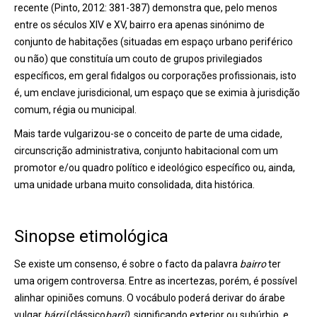
recente (Pinto, 2012: 381-387) demonstra que, pelo menos
entre os séculos XIV e XV, bairro era apenas sinónimo de
conjunto de habitações (situadas em espaço urbano periférico
ou não) que constituía um couto de grupos privilegiados
específicos, em geral fidalgos ou corporações profissionais, isto
é, um enclave jurisdicional, um espaço que se eximia à jurisdição
comum, régia ou municipal.
Mais tarde vulgarizou-se o conceito de parte de uma cidade,
circunscrição administrativa, conjunto habitacional com um
promotor e/ou quadro político e ideológico específico ou, ainda,
uma unidade urbana muito consolidada, dita histórica.
Sinopse etimológica
Se existe um consenso, é sobre o facto da palavra
bairro
ter
uma origem controversa. Entre as incertezas, porém, é possível
alinhar opiniões comuns. O vocábulo poderá derivar do árabe
vulgar
bárri
(clássico
barrî)
, significando exterior ou subúrbio, e