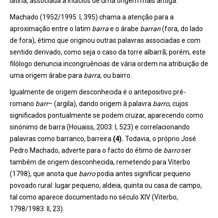
latina, associada a indícios de uma origem mais antiga.
Machado (1952/1995: I, 395) chama a atenção para a
aproximação entre o latim
barra
e o árabe
barran
(fora, do lado
de fora), étimo que originou outras palavras associadas e com
sentido derivado, como seja o caso da torre albarrã; porém, este
filólogo denuncia incongruências de vária ordem na atribuição de
uma origem árabe para
barra
, ou bairro.
Igualmente de origem desconhecida é o antepositivo pré-
romano
barr
– (argila), dando origem à palavra
barro
, cujos
significados pontualmente se podem cruzar, aparecendo como
sinónimo de barra (Houaiss, 2003: I, 523) e correlacionando
palavras como barranco, barreira
(4).
Todavia, o próprio José
Pedro Machado, adverte para o facto do étimo de
barro
ser
também de origem desconhecida, remetendo para Viterbo
(1798), que anota que
barro
podia antes significar pequeno
povoado rural: lugar pequeno, aldeia, quinta ou casa de campo,
tal como aparece documentado no século XIV (Viterbo,
1798/1983: II, 23).