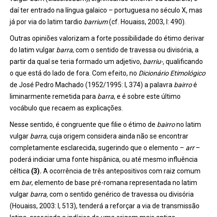
daí ter entrado na língua galaico – portuguesa no século X, mas
já por via do latim tardio
barrium
(cf. Houaiss, 2003, I: 490).
Outras opiniões valorizam a forte possibilidade do étimo derivar
do latim vulgar
barra
, com o sentido de travessa ou divisória, a
partir da qual se teria formado um adjetivo,
barriu-,
qualificando
o que está do lado de fora. Com efeito, no
Dicionário Etimológico
de José Pedro Machado (1952/1995: I, 374) a palavra
bairro
é
liminarmente remetida para
barra
, e é sobre este último
vocábulo que recaem as explicações.
Nesse sentido, é congruente que filie o étimo de
bairro
no latim
vulgar
barra
, cuja origem considera ainda não se encontrar
completamente esclarecida, sugerindo que o elemento –
arr
–
poderá indiciar uma fonte hispânica, ou até mesmo influência
céltica
(3).
A ocorrência de três antepositivos com raiz comum
em
bar
, elemento de base pré-romana representada no latim
vulgar
barra,
com o sentido genérico de travessa ou divisória
(Houaiss, 2003: I, 513), tenderá a reforçar a via de transmissão