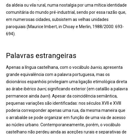
da aldeia ou vila rural, numa nostalgia por uma mítica identidade
comunitária do mundo pré-industrial, sendo por essa razão que,
em numerosas cidades, subsistem as velhas unidades
paroquiais (Maurice Imbert, in Choay e Merlin, 1988/2000: 693-
694).
Palavras estrangeiras
Apenas a língua castelhana, com o vocábulo
barrio
, apresenta
grande equivalência com a palavra portuguesa, mas os
dicionários espanhóis privilegiam uma ligação etimológica direta
ao árabe ibérico
barri
, significando exterior (em catalão a palavra
permanece ainda
barri
). Apesar da coincidência semântica,
pequenas variações são identificadas: nos séculos XVII e XVIII
poderia corresponder apenas uma rua, da mesma maneira que
o arrabalde se pode organizar em função de uma via de acesso
ao núcleo urbano. Contemporaneamente, porém, o vocábulo
castelhano não perdeu ainda as aceções rurais e separativas de