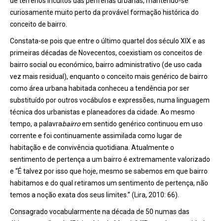
de terrenos incultos das periferias urbanas, mantendo-se
curiosamente muito perto da provável formação histórica do
conceito de bairro.
Constata-se pois que entre o último quartel dos século XIX e as
primeiras décadas de Novecentos, coexistiam os conceitos de
bairro social ou económico, bairro administrativo (de uso cada
vez mais residual), enquanto o conceito mais genérico de bairro
como área urbana habitada conheceu a tendência por ser
substituído por outros vocábulos e expressões, numa linguagem
técnica dos urbanistas e planeadores da cidade. Ao mesmo
tempo, a palavra
bairro
em sentido genérico continuou em uso
corrente e foi continuamente assimilada como lugar de
habitação e de convivência quotidiana. Atualmente o
sentimento de pertença a um bairro é extremamente valorizado
e “É talvez por isso que hoje, mesmo se sabemos em que bairro
habitamos e do qual retiramos um sentimento de pertença, não
temos a noção exata dos seus limites.” (Lira, 2010: 66).
Consagrado vocabularmente na década de 50 numas das