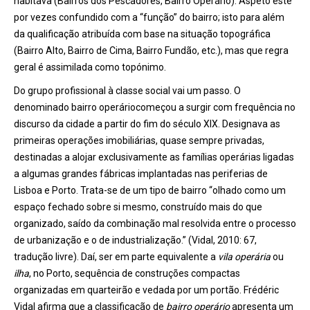
habitava (Bairros dos Pescadores, Bairro Operário). Aspeto este
por vezes confundido com a “função” do bairro; isto para além
da qualificação atribuída com base na situação topográfica
(Bairro Alto, Bairro de Cima, Bairro Fundão, etc.), mas que regra
geral é assimilada como topónimo.
Do grupo profissional à classe social vai um passo. O
denominado bairro operáriocomeçou a surgir com frequência no
discurso da cidade a partir do fim do século XIX. Designava as
primeiras operações imobiliárias, quase sempre privadas,
destinadas a alojar exclusivamente as famílias operárias ligadas
a algumas grandes fábricas implantadas nas periferias de
Lisboa e Porto. Trata-se de um tipo de bairro “olhado como um
espaço fechado sobre si mesmo, construído mais do que
organizado, saído da combinação mal resolvida entre o processo
de urbanização e o de industrialização.” (Vidal, 2010: 67,
tradução livre). Daí, ser em parte equivalente a
vila operária
ou
ilha
, no Porto, sequência de construções compactas
organizadas em quarteirão e vedada por um portão. Frédéric
Vidal afirma que a classificação de
bairro operário
apresenta um