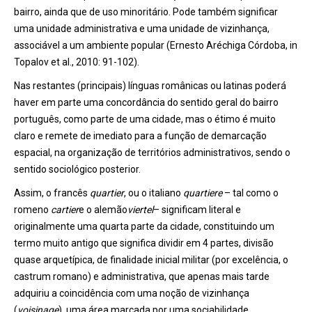
bairro, ainda que de uso minoritário. Pode também significar
uma unidade administrativa e uma unidade de vizinhança,
associável a um ambiente popular (Ernesto Aréchiga Córdoba, in
Topalov et al., 2010: 91-102).
Nas restantes (principais) línguas românicas ou latinas poderá
haver em parte uma concordância do sentido geral do bairro
português, como parte de uma cidade, mas o étimo é muito
claro e remete de imediato para a função de demarcação
espacial, na organização de territórios administrativos, sendo o
sentido sociológico posterior.
Assim, o francês
quartier
, ou o italiano
quartiere
– tal como o
romeno
cartier
e o alemão
viertel
– significam literal e
originalmente uma quarta parte da cidade, constituindo um
termo muito antigo que significa dividir em 4 partes, divisão
quase arquetípica, de finalidade inicial militar (por excelência, o
castrum romano) e administrativa, que apenas mais tarde
adquiriu a coincidência com uma noção de vizinhança
(
voisinage
), uma área marcada por uma sociabilidade