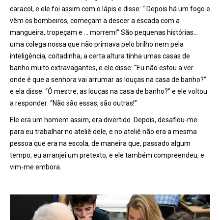
caracol, e ele foi assim com o lápis e disse: “ Depois há um fogo e
vêm os bombeiros, começam a descer a escada com a
mangueira, tropeçam e … morrem!” São pequenas histórias…
uma colega nossa que não primava pelo brilho nem pela
inteligência, coitadinha, a certa altura tinha umas casas de
banho muito extravagantes, e ele disse: “Eu não estou a ver
onde é que a senhora vai arrumar as louças na casa de banho?”
e ela disse: “Ó mestre, as louças na casa de banho?” e ele voltou
a responder: “Não são essas, são outras!”
Ele era um homem assim, era divertido. Depois, desafiou-me
para eu trabalhar no ateliê dele, e no ateliê não era a mesma
pessoa que era na escola, de maneira que, passado algum
tempo, eu arranjei um pretexto, e ele também compreendeu, e
vim-me embora.