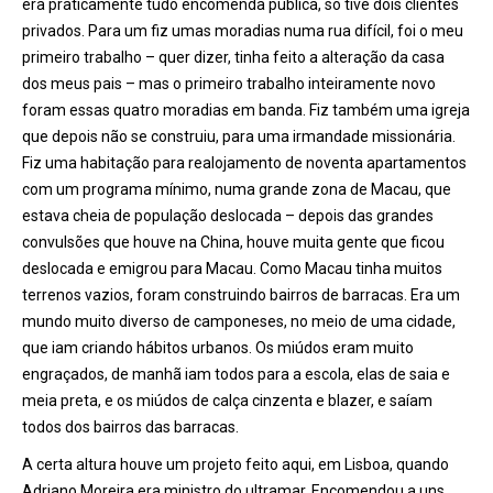
era praticamente tudo encomenda pública, só tive dois clientes
privados. Para um fiz umas moradias numa rua difícil, foi o meu
primeiro trabalho – quer dizer, tinha feito a alteração da casa
dos meus pais – mas o primeiro trabalho inteiramente novo
foram essas quatro moradias em banda. Fiz também uma igreja
que depois não se construiu, para uma irmandade missionária.
Fiz uma habitação para realojamento de noventa apartamentos
com um programa mínimo, numa grande zona de Macau, que
estava cheia de população deslocada – depois das grandes
convulsões que houve na China, houve muita gente que ficou
deslocada e emigrou para Macau. Como Macau tinha muitos
terrenos vazios, foram construindo bairros de barracas. Era um
mundo muito diverso de camponeses, no meio de uma cidade,
que iam criando hábitos urbanos. Os miúdos eram muito
engraçados, de manhã iam todos para a escola, elas de saia e
meia preta, e os miúdos de calça cinzenta e blazer, e saíam
todos dos bairros das barracas.
A certa altura houve um projeto feito aqui, em Lisboa, quando
Adriano Moreira era ministro do ultramar. Encomendou a uns