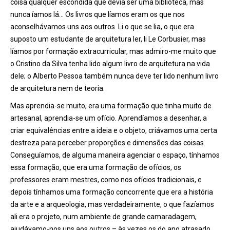
coisa qualquer escondida que devia ser uma biblioteca, mas
nunca íamos lá… Os livros que líamos eram os que nos
aconselhávamos uns aos outros. Li o que se lia, o que era
suposto um estudante de arquitetura ler, li Le Corbusier, mas
líamos por formação extracurricular, mas admiro-me muito que
o Cristino da Silva tenha lido algum livro de arquitetura na vida
dele; o Alberto Pessoa também nunca deve ter lido nenhum livro
de arquitetura nem de teoria.
Mas aprendia-se muito, era uma formação que tinha muito de
artesanal, aprendia-se um ofício. Aprendíamos a desenhar, a
criar equivalências entre a ideia e o objeto, criávamos uma certa
destreza para perceber proporções e dimensões das coisas.
Conseguíamos, de alguma maneira agenciar o espaço, tínhamos
essa formação, que era uma formação de ofícios, os
professores eram mestres, como nos ofícios tradicionais, e
depois tínhamos uma formação concorrente que era a história
da arte e a arqueologia, mas verdadeiramente, o que fazíamos
ali era o projeto, num ambiente de grande camaradagem,
ajudávamo-nos uns aos outros – às vezes os do ano atrasado