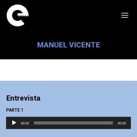
MANUEL VICENTE
Entrevista
PARTE 1
Reprodutor
00:00
00:00
de
áudio