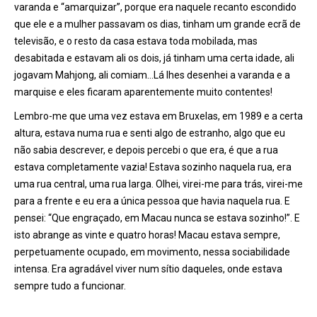
varanda e “amarquizar”, porque era naquele recanto escondido
que ele e a mulher passavam os dias, tinham um grande ecrã de
televisão, e o resto da casa estava toda mobilada, mas
desabitada e estavam ali os dois, já tinham uma certa idade, ali
jogavam Mahjong, ali comiam…Lá lhes desenhei a varanda e a
marquise e eles ficaram aparentemente muito contentes!
Lembro-me que uma vez estava em Bruxelas, em 1989 e a certa
altura, estava numa rua e senti algo de estranho, algo que eu
não sabia descrever, e depois percebi o que era, é que a rua
estava completamente vazia! Estava sozinho naquela rua, era
uma rua central, uma rua larga. Olhei, virei-me para trás, virei-me
para a frente e eu era a única pessoa que havia naquela rua. E
pensei: “Que engraçado, em Macau nunca se estava sozinho!”. E
isto abrange as vinte e quatro horas! Macau estava sempre,
perpetuamente ocupado, em movimento, nessa sociabilidade
intensa. Era agradável viver num sítio daqueles, onde estava
sempre tudo a funcionar.