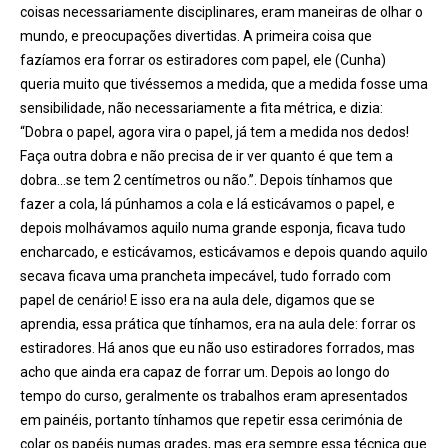
coisas necessariamente disciplinares, eram maneiras de olhar o
mundo, e preocupações divertidas. A primeira coisa que
fazíamos era forrar os estiradores com papel, ele (Cunha)
queria muito que tivéssemos a medida, que a medida fosse uma
sensibilidade, não necessariamente a fita métrica, e dizia:
“Dobra o papel, agora vira o papel, já tem a medida nos dedos!
Faça outra dobra e não precisa de ir ver quanto é que tem a
dobra…se tem 2 centímetros ou não.”. Depois tínhamos que
fazer a cola, lá púnhamos a cola e lá esticávamos o papel, e
depois molhávamos aquilo numa grande esponja, ficava tudo
encharcado, e esticávamos, esticávamos e depois quando aquilo
secava ficava uma prancheta impecável, tudo forrado com
papel de cenário! E isso era na aula dele, digamos que se
aprendia, essa prática que tínhamos, era na aula dele: forrar os
estiradores. Há anos que eu não uso estiradores forrados, mas
acho que ainda era capaz de forrar um. Depois ao longo do
tempo do curso, geralmente os trabalhos eram apresentados
em painéis, portanto tínhamos que repetir essa cerimónia de
colar os papéis numas grades, mas era sempre essa técnica que