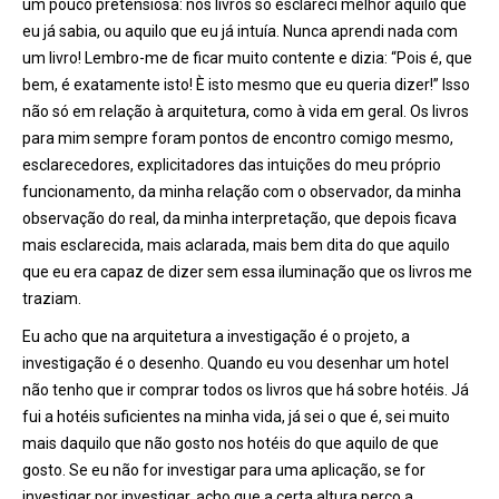
um pouco pretensiosa: nos livros só esclareci melhor aquilo que
eu já sabia, ou aquilo que eu já intuía. Nunca aprendi nada com
um livro! Lembro-me de ficar muito contente e dizia: “Pois é, que
bem, é exatamente isto! È isto mesmo que eu queria dizer!” Isso
não só em relação à arquitetura, como à vida em geral. Os livros
para mim sempre foram pontos de encontro comigo mesmo,
esclarecedores, explicitadores das intuições do meu próprio
funcionamento, da minha relação com o observador, da minha
observação do real, da minha interpretação, que depois ficava
mais esclarecida, mais aclarada, mais bem dita do que aquilo
que eu era capaz de dizer sem essa iluminação que os livros me
traziam.
Eu acho que na arquitetura a investigação é o projeto, a
investigação é o desenho. Quando eu vou desenhar um hotel
não tenho que ir comprar todos os livros que há sobre hotéis. Já
fui a hotéis suficientes na minha vida, já sei o que é, sei muito
mais daquilo que não gosto nos hotéis do que aquilo de que
gosto. Se eu não for investigar para uma aplicação, se for
investigar por investigar, acho que a certa altura perco a