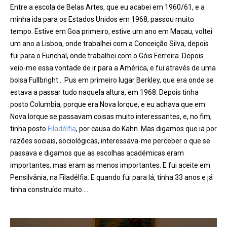
Entre a escola de Belas Artes, que eu acabei em 1960/61, e a
minha ida para os Estados Unidos em 1968, passou muito
tempo. Estive em Goa primeiro, estive um ano em Macau, voltei
um ano a Lisboa, onde trabalhei com a Conceição Silva, depois
fui para o Funchal, onde trabalhei com o Góis Ferreira. Depois
veio-me essa vontade de ir para a América, e fui através de uma
bolsa Fullbright… Pus em primeiro lugar Berkley, que era onde se
estava a passar tudo naquela altura, em 1968. Depois tinha
posto Columbia, porque era Nova Iorque, e eu achava que em
Nova Iorque se passavam coisas muito interessantes, e, no fim,
tinha posto
Filadélfia
, por causa do Kahn. Mas digamos que ia por
razões sociais, sociológicas, interessava-me perceber o que se
passava e digamos que as escolhas académicas eram
importantes, mas eram as menos importantes. E fui aceite em
Pensilvânia, na Filadélfia. E quando fui para lá, tinha 33 anos e já
tinha construído muito….