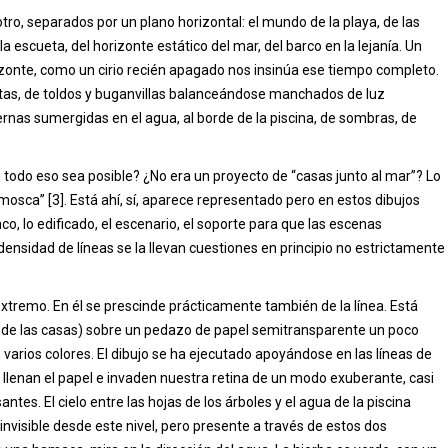
ro, separados por un plano horizontal: el mundo de la playa, de las
la escueta, del horizonte estático del mar, del barco en la lejanía. Un
rizonte, como un cirio recién apagado nos insinúa ese tiempo completo.
antas, de toldos y buganvillas balanceándose manchados de luz
rnas sumergidas en el agua, al borde de la piscina, de sombras, de
e todo eso sea posible? ¿No era un proyecto de “casas junto al mar”? Lo
 mosca” [3]. Está ahí, sí, aparece representado pero en estos dibujos
o, lo edificado, el escenario, el soporte para que las escenas
nsidad de líneas se la llevan cuestiones en principio no estrictamente
 extremo. En él se prescinde prácticamente también de la línea. Está
a de las casas) sobre un pedazo de papel semitransparente un poco
 varios colores. El dibujo se ha ejecutado apoyándose en las líneas de
 llenan el papel e invaden nuestra retina de un modo exuberante, casi
ntes. El cielo entre las hojas de los árboles y el agua de la piscina
invisible desde este nivel, pero presente a través de estos dos