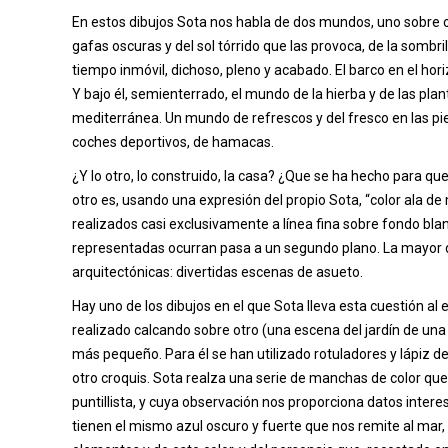
En estos dibujos Sota nos habla de dos mundos, uno sobre ot
gafas oscuras y del sol tórrido que las provoca, de la sombril
tiempo inmóvil, dichoso, pleno y acabado. El barco en el ho
Y bajo él, semienterrado, el mundo de la hierba y de las pl
mediterránea. Un mundo de refrescos y del fresco en las pie
coches deportivos, de hamacas.
¿Y lo otro, lo construido, la casa? ¿Que se ha hecho para qu
otro es, usando una expresión del propio Sota, “color ala de
realizados casi exclusivamente a línea fina sobre fondo blanc
representadas ocurran pasa a un segundo plano. La mayor de
arquitectónicas: divertidas escenas de asueto.
Hay uno de los dibujos en el que Sota lleva esta cuestión al
realizado calcando sobre otro (una escena del jardín de un
más pequeño. Para él se han utilizado rotuladores y lápiz de
otro croquis. Sota realza una serie de manchas de color que
puntillista, y cuya observación nos proporciona datos interesa
tienen el mismo azul oscuro y fuerte que nos remite al mar, 