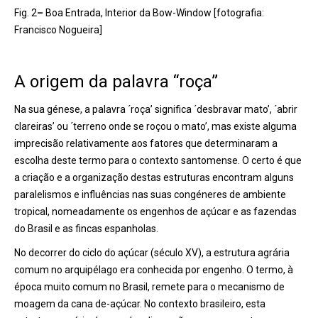
Fig. 2
–
Boa Entrada, Interior da Bow-Window [fotografia:
Francisco Nogueira]
A origem da palavra “roça”
Na sua génese, a palavra ´roça’ significa ´desbravar mato’, ´abrir
clareiras’ ou ´terreno onde se roçou o mato’, mas existe alguma
imprecisão relativamente aos fatores que determinaram a
escolha deste termo para o contexto santomense. O certo é que
a criação e a organização destas estruturas encontram alguns
paralelismos e influências nas suas congéneres de ambiente
tropical, nomeadamente os engenhos de açúcar e as fazendas
do Brasil e as fincas espanholas.
No decorrer do ciclo do açúcar (século XV), a estrutura agrária
comum no arquipélago era conhecida por engenho. O termo, à
época muito comum no Brasil, remete para o mecanismo de
moagem da cana de-açúcar. No contexto brasileiro, esta